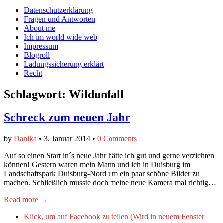
auf
auf
devildeli
Main
Skip
Datenschutzerklärung
Facebook
Twitter
auf
to
Fragen und Antworten
anzeigen
anzeigen
Instagram
menu
content
About me
anzeigen
Ich im world wide web
Impressum
Blogroll
Ladungssicherung erklärt
Recht
Schlagwort:
Wildunfall
Schreck zum neuen Jahr
by
Danika
•
3. Januar 2014
•
0 Comments
Auf so einen Start in´s neue Jahr hätte ich gut und gerne verzichten
können! Gestern waren mein Mann und ich in Duisburg im
Landschaftspark Duisburg-Nord um ein paar schöne Bilder zu
machen. Schließlich musste doch meine neue Kamera mal richtig…
Read more →
Klick, um auf Facebook zu teilen (Wird in neuem Fenster