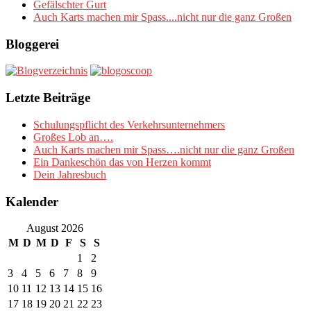
Gefälschter Gurt
Auch Karts machen mir Spass....nicht nur die ganz Großen
Bloggerei
Letzte Beiträge
Schulungspflicht des Verkehrsunternehmers
Großes Lob an….
Auch Karts machen mir Spass….nicht nur die ganz Großen
Ein Dankeschön das von Herzen kommt
Dein Jahresbuch
Kalender
August 2026
M
D
M
D
F
S
S
1
2
3
4
5
6
7
8
9
10
11
12
13
14
15
16
17
18
19
20
21
22
23