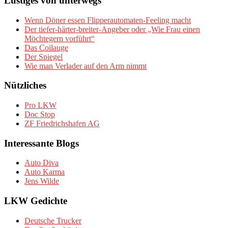
Lustiges von unterwegs
Wenn Döner essen Flipperautomaten-Feeling macht
Der tiefer-härter-breiter-Angeber oder „Wie Frau einen
Möchtegern vorführt“
Das Coilauge
Der Spiegel
Wie man Verlader auf den Arm nimmt
Nützliches
Pro LKW
Doc Stop
ZF Friedrichshafen AG
Interessante Blogs
Auto Diva
Auto Karma
Jens Wilde
LKW Gedichte
Deutsche Trucker