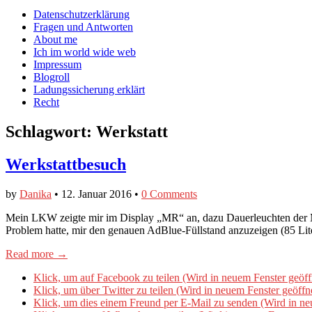
auf
auf
devildeli
Main
Skip
Datenschutzerklärung
Facebook
Twitter
auf
to
Fragen und Antworten
anzeigen
anzeigen
Instagram
menu
content
About me
anzeigen
Ich im world wide web
Impressum
Blogroll
Ladungssicherung erklärt
Recht
Schlagwort:
Werkstatt
Werkstattbesuch
by
Danika
•
12. Januar 2016
•
0 Comments
Mein LKW zeigte mir im Display „MR“ an, dazu Dauerleuchten der Mo
Problem hatte, mir den genauen AdBlue-Füllstand anzuzeigen (85 Lit
Read more →
Klick, um auf Facebook zu teilen (Wird in neuem Fenster geöff
Klick, um über Twitter zu teilen (Wird in neuem Fenster geöffn
Klick, um dies einem Freund per E-Mail zu senden (Wird in ne