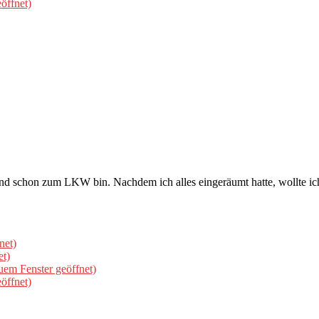
öffnet)
d schon zum LKW bin. Nachdem ich alles eingeräumt hatte, wollte ich 
net)
et)
uem Fenster geöffnet)
öffnet)