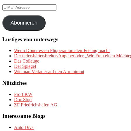
E-
Mail-
Adresse
Abonnieren
Lustiges von unterwegs
Wenn Döner essen Flipperautomaten-Feeling macht
Der tiefer-härter-breiter-Angeber oder „Wie Frau einen Möchte
Das Coilauge
Der Spiegel
Wie man Verlader auf den Arm nimmt
Nützliches
Pro LKW
Doc Stop
ZF Friedrichshafen AG
Interessante Blogs
Auto Diva