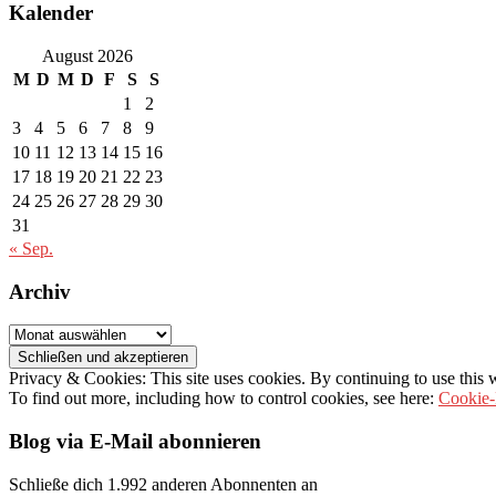
Kalender
August 2026
M
D
M
D
F
S
S
1
2
3
4
5
6
7
8
9
10
11
12
13
14
15
16
17
18
19
20
21
22
23
24
25
26
27
28
29
30
31
« Sep.
Archiv
Archiv
Privacy & Cookies: This site uses cookies. By continuing to use this w
To find out more, including how to control cookies, see here:
Cookie-
Blog via E-Mail abonnieren
Schließe dich 1.992 anderen Abonnenten an