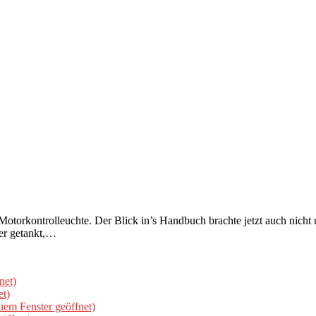
torkontrolleuchte. Der Blick in’s Handbuch brachte jetzt auch nicht 
er getankt,…
net)
et)
uem Fenster geöffnet)