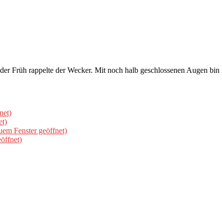
n der Früh rappelte der Wecker. Mit noch halb geschlossenen Augen bin
net)
et)
uem Fenster geöffnet)
öffnet)