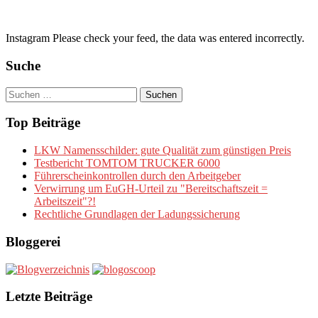
Instagram Please check your feed, the data was entered incorrectly.
Suche
Suchen
nach:
Top Beiträge
LKW Namensschilder: gute Qualität zum günstigen Preis
Testbericht TOMTOM TRUCKER 6000
Führerscheinkontrollen durch den Arbeitgeber
Verwirrung um EuGH-Urteil zu "Bereitschaftszeit =
Arbeitszeit"?!
Rechtliche Grundlagen der Ladungssicherung
Bloggerei
Letzte Beiträge