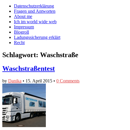
auf
auf
devildeli
Main
Skip
Datenschutzerklärung
Facebook
Twitter
auf
to
Fragen und Antworten
anzeigen
anzeigen
Instagram
menu
content
About me
anzeigen
Ich im world wide web
Impressum
Blogroll
Ladungssicherung erklärt
Recht
Schlagwort:
Waschstraße
Waschstraßentest
by
Danika
•
15. April 2015
•
0 Comments