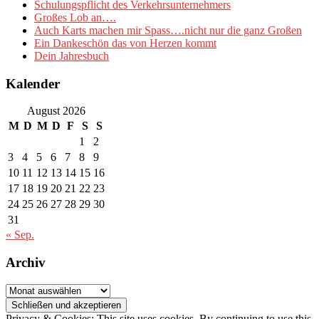
Schulungspflicht des Verkehrsunternehmers
Großes Lob an….
Auch Karts machen mir Spass….nicht nur die ganz Großen
Ein Dankeschön das von Herzen kommt
Dein Jahresbuch
Kalender
August 2026
M
D
M
D
F
S
S
1
2
3
4
5
6
7
8
9
10
11
12
13
14
15
16
17
18
19
20
21
22
23
24
25
26
27
28
29
30
31
« Sep.
Archiv
Archiv
Privacy & Cookies: This site uses cookies. By continuing to use this