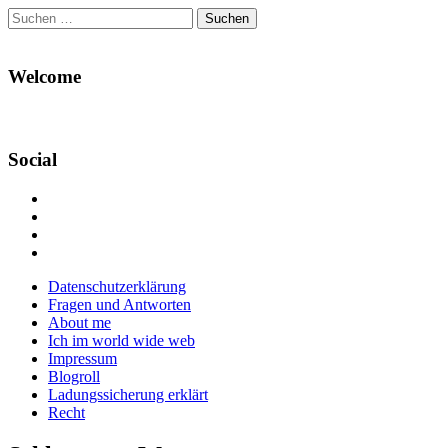
Suchen
nach:
Welcome
Social
Profil
von
Profil
Danikas
von
Profil
Blog
CrazyDevilDeli
von
Google+
auf
auf
devildeli
Main
Skip
Datenschutzerklärung
Facebook
Twitter
auf
to
Fragen und Antworten
anzeigen
anzeigen
Instagram
menu
content
About me
anzeigen
Ich im world wide web
Impressum
Blogroll
Ladungssicherung erklärt
Recht