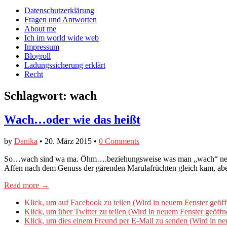
auf
auf
devildeli
Main
Skip
Datenschutzerklärung
Facebook
Twitter
auf
to
Fragen und Antworten
anzeigen
anzeigen
Instagram
menu
content
About me
anzeigen
Ich im world wide web
Impressum
Blogroll
Ladungssicherung erklärt
Recht
Schlagwort:
wach
Wach…oder wie das heißt
by
Danika
•
20. März 2015
•
0 Comments
So…wach sind wa ma. Öhm….beziehungsweise was man „wach“ nennen
Affen nach dem Genuss der gärenden Marulafrüchten gleich kam, a
Read more →
Klick, um auf Facebook zu teilen (Wird in neuem Fenster geöff
Klick, um über Twitter zu teilen (Wird in neuem Fenster geöffn
Klick, um dies einem Freund per E-Mail zu senden (Wird in ne