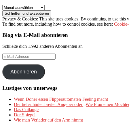
Archiv
Privacy & Cookies: This site uses cookies. By continuing to use this w
To find out more, including how to control cookies, see here:
Cookie-
Blog via E-Mail abonnieren
Schließe dich 1.992 anderen Abonnenten an
E-
Mail-
Adresse
Abonnieren
Lustiges von unterwegs
Wenn Döner essen Flipperautomaten-Feeling macht
Der tiefer-härter-breiter-Angeber oder „Wie Frau einen Möchte
Das Coilauge
Der Spiegel
Wie man Verlader auf den Arm nimmt