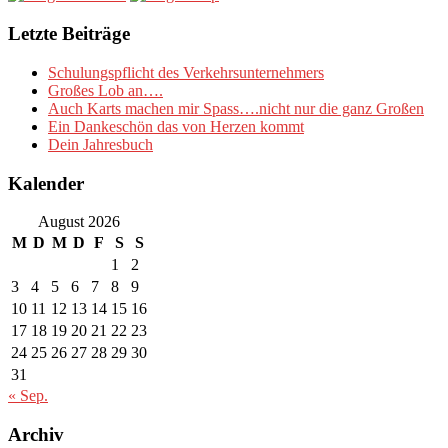
Letzte Beiträge
Schulungspflicht des Verkehrsunternehmers
Großes Lob an….
Auch Karts machen mir Spass….nicht nur die ganz Großen
Ein Dankeschön das von Herzen kommt
Dein Jahresbuch
Kalender
August 2026
M
D
M
D
F
S
S
1
2
3
4
5
6
7
8
9
10
11
12
13
14
15
16
17
18
19
20
21
22
23
24
25
26
27
28
29
30
31
« Sep.
Archiv