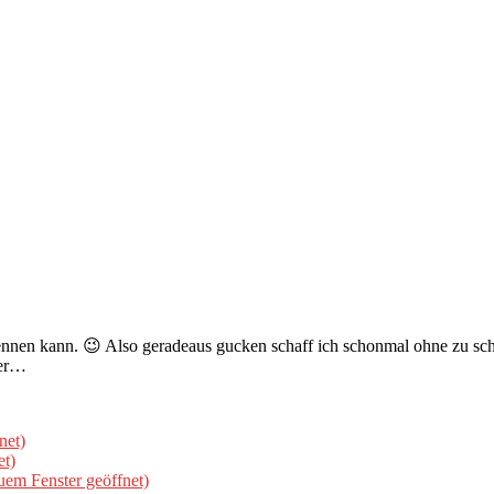
 kann. 😉 Also geradeaus gucken schaff ich schonmal ohne zu schi
ber…
net)
et)
uem Fenster geöffnet)