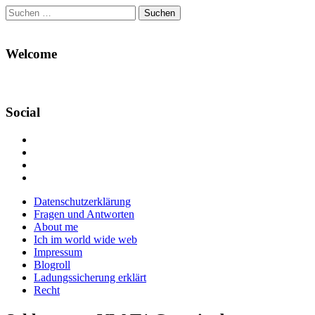
Suchen
nach:
Welcome
Social
Profil
von
Profil
Danikas
von
Profil
Blog
CrazyDevilDeli
von
Google+
auf
auf
devildeli
Main
Skip
Datenschutzerklärung
Facebook
Twitter
auf
to
Fragen und Antworten
anzeigen
anzeigen
Instagram
menu
content
About me
anzeigen
Ich im world wide web
Impressum
Blogroll
Ladungssicherung erklärt
Recht