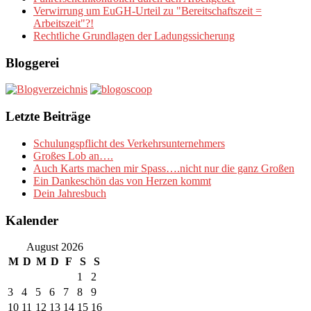
Verwirrung um EuGH-Urteil zu "Bereitschaftszeit =
Arbeitszeit"?!
Rechtliche Grundlagen der Ladungssicherung
Bloggerei
Letzte Beiträge
Schulungspflicht des Verkehrsunternehmers
Großes Lob an….
Auch Karts machen mir Spass….nicht nur die ganz Großen
Ein Dankeschön das von Herzen kommt
Dein Jahresbuch
Kalender
August 2026
M
D
M
D
F
S
S
1
2
3
4
5
6
7
8
9
10
11
12
13
14
15
16