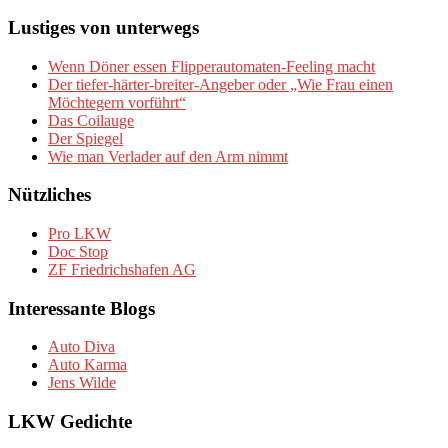
Lustiges von unterwegs
Wenn Döner essen Flipperautomaten-Feeling macht
Der tiefer-härter-breiter-Angeber oder „Wie Frau einen
Möchtegern vorführt“
Das Coilauge
Der Spiegel
Wie man Verlader auf den Arm nimmt
Nützliches
Pro LKW
Doc Stop
ZF Friedrichshafen AG
Interessante Blogs
Auto Diva
Auto Karma
Jens Wilde
LKW Gedichte