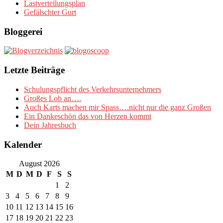
Lastverteilungsplan
Gefälschter Gurt
Bloggerei
Letzte Beiträge
Schulungspflicht des Verkehrsunternehmers
Großes Lob an….
Auch Karts machen mir Spass….nicht nur die ganz Großen
Ein Dankeschön das von Herzen kommt
Dein Jahresbuch
Kalender
August 2026
M
D
M
D
F
S
S
1
2
3
4
5
6
7
8
9
10
11
12
13
14
15
16
17
18
19
20
21
22
23