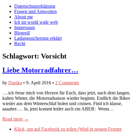
auf
auf
devildeli
Main
Skip
Datenschutzerklärung
Facebook
Twitter
auf
to
Fragen und Antworten
anzeigen
anzeigen
Instagram
menu
content
About me
anzeigen
Ich im world wide web
Impressum
Blogroll
Ladungssicherung erklärt
Recht
Schlagwort:
Vorsicht
Liebe Motorradfahrer…
by
Danika
•
9. April 2016
•
2 Comments
….ich freue mich von Herzen für Euch, dass jetzt, nach dem langen,
kalten Winter, die Motorradsaison wieder beginnt. Endlich die Bikes
wieder aus dem Winterschlaf holen und cruisen. Find ich klasse,
aaaaber…. Ja, jetzt kommt leider auch ein ABER: Wenn…
Read more →
Klick, um auf Facebook zu teilen (Wird in neuem Fenster