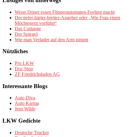
Lustiges von unterwegs
Wenn Döner essen Flipperautomaten-Feeling macht
Der tiefer-härter-breiter-Angeber oder „Wie Frau einen
Möchtegern vorführt“
Das Coilauge
Der Spiegel
Wie man Verlader auf den Arm nimmt
Nützliches
Pro LKW
Doc Stop
ZF Friedrichshafen AG
Interessante Blogs
Auto Diva
Auto Karma
Jens Wilde
LKW Gedichte
Deutsche Trucker