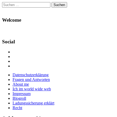
Suchen
nach:
Welcome
Social
Profil
von
Profil
Danikas
von
Profil
Blog
CrazyDevilDeli
von
Google+
auf
auf
devildeli
Main
Skip
Datenschutzerklärung
Facebook
Twitter
auf
to
Fragen und Antworten
anzeigen
anzeigen
Instagram
menu
content
About me
anzeigen
Ich im world wide web
Impressum
Blogroll
Ladungssicherung erklärt
Recht