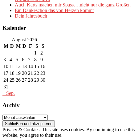
Auch Karts machen mir Spass….nicht nur die ganz Großen
Ein Dankeschön das von Herzen kommt
Dein Jahresbuch
Kalender
August 2026
M
D
M
D
F
S
S
1
2
3
4
5
6
7
8
9
10
11
12
13
14
15
16
17
18
19
20
21
22
23
24
25
26
27
28
29
30
31
« Sep.
Archiv
Archiv
Privacy & Cookies: This site uses cookies. By continuing to use this
website, you agree to their use.