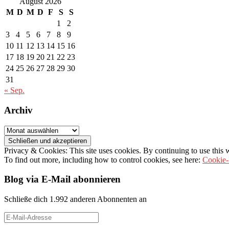
August 2026
M
D
M
D
F
S
S
1
2
3
4
5
6
7
8
9
10
11
12
13
14
15
16
17
18
19
20
21
22
23
24
25
26
27
28
29
30
31
« Sep.
Archiv
Archiv
Privacy & Cookies: This site uses cookies. By continuing to use this w
To find out more, including how to control cookies, see here:
Cookie-
Blog via E-Mail abonnieren
Schließe dich 1.992 anderen Abonnenten an
E-
Mail-