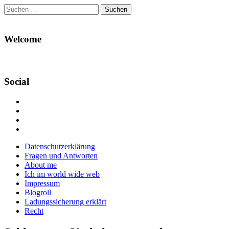
Suchen
nach:
Welcome
Social
Profil
von
Profil
Danikas
von
Profil
Blog
CrazyDevilDeli
von
Google+
auf
auf
devildeli
Main
Skip
Datenschutzerklärung
Facebook
Twitter
auf
to
Fragen und Antworten
anzeigen
anzeigen
Instagram
menu
content
About me
anzeigen
Ich im world wide web
Impressum
Blogroll
Ladungssicherung erklärt
Recht