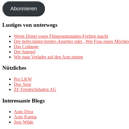
Adresse
Abonnieren
Lustiges von unterwegs
Wenn Döner essen Flipperautomaten-Feeling macht
Der tiefer-härter-breiter-Angeber oder „Wie Frau einen Möchte
Das Coilauge
Der Spiegel
Wie man Verlader auf den Arm nimmt
Nützliches
Pro LKW
Doc Stop
ZF Friedrichshafen AG
Interessante Blogs
Auto Diva
Auto Karma
Jens Wilde