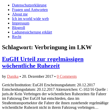
auf
auf
devildeli
Main
Skip
Datenschutzerklärung
Facebook
Twitter
auf
to
Fragen und Antworten
anzeigen
anzeigen
Instagram
menu
content
About me
anzeigen
Ich im world wide web
Impressum
Blogroll
Ladungssicherung erklärt
Recht
Schlagwort:
Verbringung im LKW
EuGH Urteil zur regelmässigen
wöchentliche Ruhezeit
by
Danika
•
20. Dezember 2017
•
0 Comments
Gericht/Institution: EuGH Erscheinungsdatum: 20.12.2017
Entscheidungsdatum: 20.12.2017 Aktenzeichen: C-102/16 Quelle :
juris.de Kein Verbringen der wöchentlichen Ruhezeiten für Fahrer
im Fahrzeug Der EuGH hat entschieden, dass im
Straßentransportsektor die Fahrer die ihnen zustehende regelmäßige
wöchentliche Ruhezeit nicht in ihrem Fahrzeug verbringen…