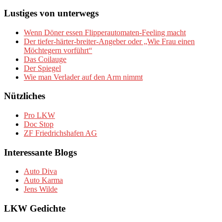
Lustiges von unterwegs
Wenn Döner essen Flipperautomaten-Feeling macht
Der tiefer-härter-breiter-Angeber oder „Wie Frau einen
Möchtegern vorführt“
Das Coilauge
Der Spiegel
Wie man Verlader auf den Arm nimmt
Nützliches
Pro LKW
Doc Stop
ZF Friedrichshafen AG
Interessante Blogs
Auto Diva
Auto Karma
Jens Wilde
LKW Gedichte