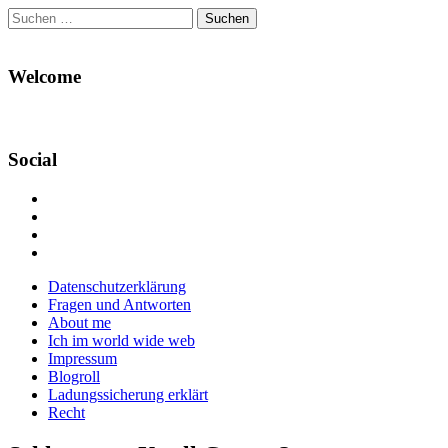
Suchen
nach:
Welcome
Social
Profil
von
Profil
Danikas
von
Profil
Blog
CrazyDevilDeli
von
Google+
auf
auf
devildeli
Main
Skip
Datenschutzerklärung
Facebook
Twitter
auf
to
Fragen und Antworten
anzeigen
anzeigen
Instagram
menu
content
About me
anzeigen
Ich im world wide web
Impressum
Blogroll
Ladungssicherung erklärt
Recht