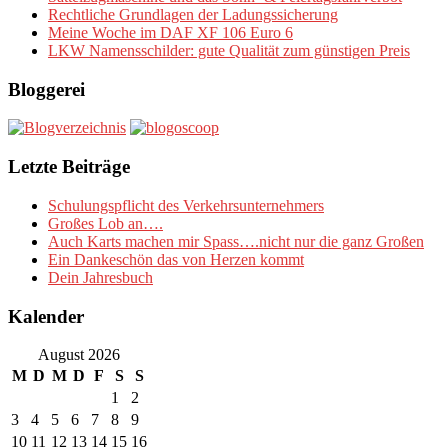
Rechtliche Grundlagen der Ladungssicherung
Meine Woche im DAF XF 106 Euro 6
LKW Namensschilder: gute Qualität zum günstigen Preis
Bloggerei
Letzte Beiträge
Schulungspflicht des Verkehrsunternehmers
Großes Lob an….
Auch Karts machen mir Spass….nicht nur die ganz Großen
Ein Dankeschön das von Herzen kommt
Dein Jahresbuch
Kalender
August 2026
M
D
M
D
F
S
S
1
2
3
4
5
6
7
8
9
10
11
12
13
14
15
16