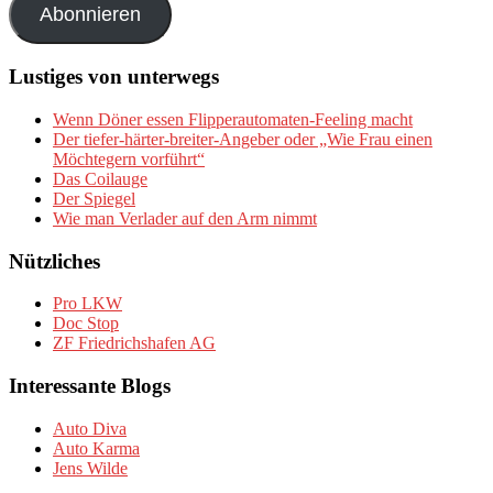
Abonnieren
Lustiges von unterwegs
Wenn Döner essen Flipperautomaten-Feeling macht
Der tiefer-härter-breiter-Angeber oder „Wie Frau einen
Möchtegern vorführt“
Das Coilauge
Der Spiegel
Wie man Verlader auf den Arm nimmt
Nützliches
Pro LKW
Doc Stop
ZF Friedrichshafen AG
Interessante Blogs
Auto Diva
Auto Karma
Jens Wilde