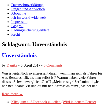
auf
auf
devildeli
Main
Skip
Datenschutzerklärung
Facebook
Twitter
auf
to
Fragen und Antworten
anzeigen
anzeigen
Instagram
menu
content
About me
anzeigen
Ich im world wide web
Impressum
Blogroll
Ladungssicherung erklärt
Recht
Schlagwort:
Unverständnis
Unverständnis
by
Danika
•
5. April 2017
•
5 Comments
Was ist eigentlich so interessant daran, wenn man sich als Fahrer für
was Besseres hält, als man selbst ist? Warum haben viele Fahrer
dieses „Schwanzvergleich-Gen“? „Meiner ist größer“-mimimi „Ich
hab nen Scania V8 und du nur nen Actros“-mimimi „Meiner hat…
Read more →
Klick, um auf Facebook zu teilen (Wird in neuem Fenster