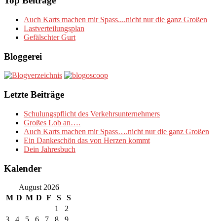
Top Beiträge
Auch Karts machen mir Spass....nicht nur die ganz Großen
Lastverteilungsplan
Gefälschter Gurt
Bloggerei
Letzte Beiträge
Schulungspflicht des Verkehrsunternehmers
Großes Lob an….
Auch Karts machen mir Spass….nicht nur die ganz Großen
Ein Dankeschön das von Herzen kommt
Dein Jahresbuch
Kalender
August 2026
M
D
M
D
F
S
S
1
2
3
4
5
6
7
8
9