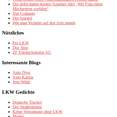
Der tiefer-härter-breiter-Angeber oder „Wie Frau einen
Möchtegern vorführt“
Das Coilauge
Der Spiegel
Wie man Verlader auf den Arm nimmt
Nützliches
Pro LKW
Doc Stop
ZF Friedrichshafen AG
Interessante Blogs
Auto Diva
Auto Karma
Jens Wilde
LKW Gedichte
Deutsche Trucker
Der Straßenkönig
Keine Versorgung ohne LKW
Meilen