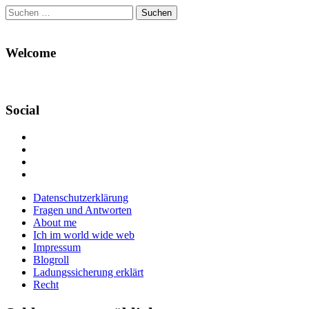
Suchen
nach:
Welcome
Social
Profil
von
Profil
Danikas
von
Profil
Blog
CrazyDevilDeli
von
Google+
auf
auf
devildeli
Main
Skip
Datenschutzerklärung
Facebook
Twitter
auf
to
Fragen und Antworten
anzeigen
anzeigen
Instagram
menu
content
About me
anzeigen
Ich im world wide web
Impressum
Blogroll
Ladungssicherung erklärt
Recht