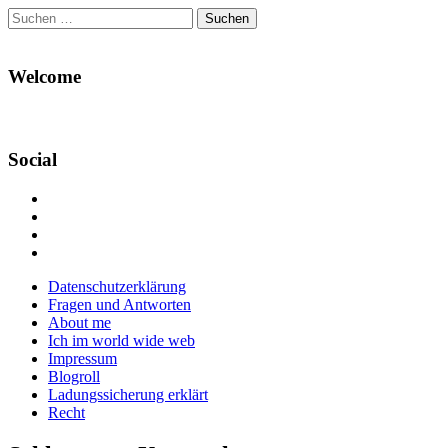
Suchen
nach:
Welcome
Social
Profil
von
Profil
Danikas
von
Profil
Blog
CrazyDevilDeli
von
Google+
auf
auf
devildeli
Main
Skip
Datenschutzerklärung
Facebook
Twitter
auf
to
Fragen und Antworten
anzeigen
anzeigen
Instagram
menu
content
About me
anzeigen
Ich im world wide web
Impressum
Blogroll
Ladungssicherung erklärt
Recht