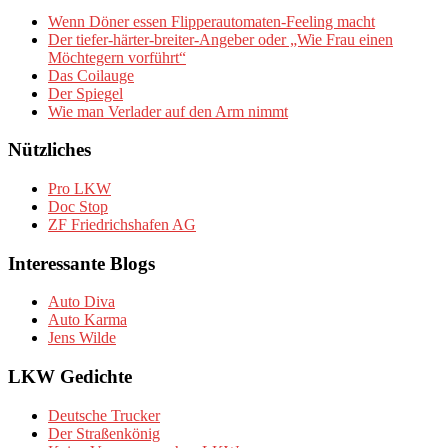
Wenn Döner essen Flipperautomaten-Feeling macht
Der tiefer-härter-breiter-Angeber oder „Wie Frau einen
Möchtegern vorführt“
Das Coilauge
Der Spiegel
Wie man Verlader auf den Arm nimmt
Nützliches
Pro LKW
Doc Stop
ZF Friedrichshafen AG
Interessante Blogs
Auto Diva
Auto Karma
Jens Wilde
LKW Gedichte
Deutsche Trucker
Der Straßenkönig