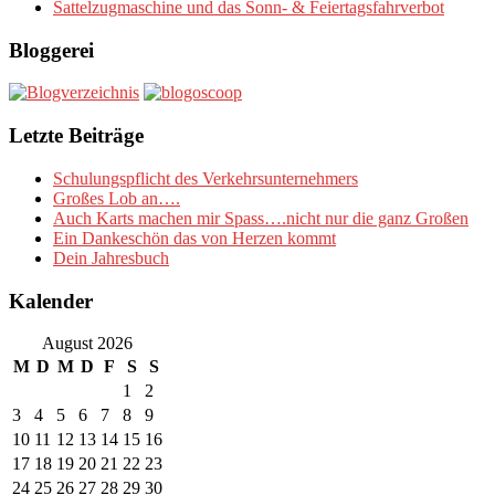
Sattelzugmaschine und das Sonn- & Feiertagsfahrverbot
Bloggerei
Letzte Beiträge
Schulungspflicht des Verkehrsunternehmers
Großes Lob an….
Auch Karts machen mir Spass….nicht nur die ganz Großen
Ein Dankeschön das von Herzen kommt
Dein Jahresbuch
Kalender
August 2026
M
D
M
D
F
S
S
1
2
3
4
5
6
7
8
9
10
11
12
13
14
15
16
17
18
19
20
21
22
23
24
25
26
27
28
29
30