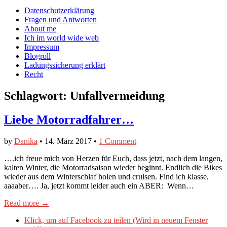
auf
auf
devildeli
Main
Skip
Datenschutzerklärung
Facebook
Twitter
auf
to
Fragen und Antworten
anzeigen
anzeigen
Instagram
menu
content
About me
anzeigen
Ich im world wide web
Impressum
Blogroll
Ladungssicherung erklärt
Recht
Schlagwort:
Unfallvermeidung
Liebe Motorradfahrer…
by
Danika
•
14. März 2017
•
1 Comment
….ich freue mich von Herzen für Euch, dass jetzt, nach dem langen,
kalten Winter, die Motorradsaison wieder beginnt. Endlich die Bikes
wieder aus dem Winterschlaf holen und cruisen. Find ich klasse,
aaaaber…. Ja, jetzt kommt leider auch ein ABER: Wenn…
Read more →
Klick, um auf Facebook zu teilen (Wird in neuem Fenster