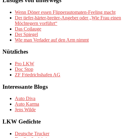
Lustiges von unterwegs
Wenn Döner essen Flipperautomaten-Feeling macht
Der tiefer-härter-breiter-Angeber oder „Wie Frau einen
Möchtegern vorführt“
Das Coilauge
Der Spiegel
Wie man Verlader auf den Arm nimmt
Nützliches
Pro LKW
Doc Stop
ZF Friedrichshafen AG
Interessante Blogs
Auto Diva
Auto Karma
Jens Wilde
LKW Gedichte
Deutsche Trucker