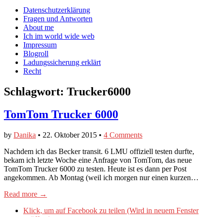
auf
auf
devildeli
Main
Skip
Datenschutzerklärung
Facebook
Twitter
auf
to
Fragen und Antworten
anzeigen
anzeigen
Instagram
menu
content
About me
anzeigen
Ich im world wide web
Impressum
Blogroll
Ladungssicherung erklärt
Recht
Schlagwort:
Trucker6000
TomTom Trucker 6000
by
Danika
•
22. Oktober 2015
•
4 Comments
Nachdem ich das Becker transit. 6 LMU offiziell testen durfte,
bekam ich letzte Woche eine Anfrage von TomTom, das neue
TomTom Trucker 6000 zu testen. Heute ist es dann per Post
angekommen. Ab Montag (weil ich morgen nur einen kurzen…
Read more →
Klick, um auf Facebook zu teilen (Wird in neuem Fenster