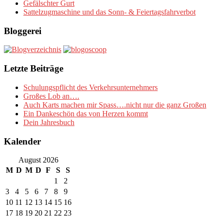
Gefälschter Gurt
Sattelzugmaschine und das Sonn- & Feiertagsfahrverbot
Bloggerei
Letzte Beiträge
Schulungspflicht des Verkehrsunternehmers
Großes Lob an….
Auch Karts machen mir Spass….nicht nur die ganz Großen
Ein Dankeschön das von Herzen kommt
Dein Jahresbuch
Kalender
August 2026
M
D
M
D
F
S
S
1
2
3
4
5
6
7
8
9
10
11
12
13
14
15
16
17
18
19
20
21
22
23