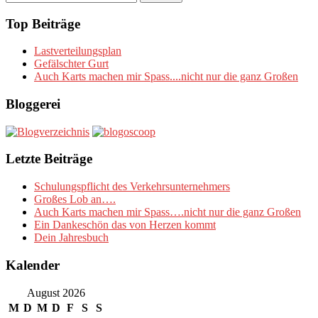
nach:
Top Beiträge
Lastverteilungsplan
Gefälschter Gurt
Auch Karts machen mir Spass....nicht nur die ganz Großen
Bloggerei
Letzte Beiträge
Schulungspflicht des Verkehrsunternehmers
Großes Lob an….
Auch Karts machen mir Spass….nicht nur die ganz Großen
Ein Dankeschön das von Herzen kommt
Dein Jahresbuch
Kalender
August 2026
M
D
M
D
F
S
S