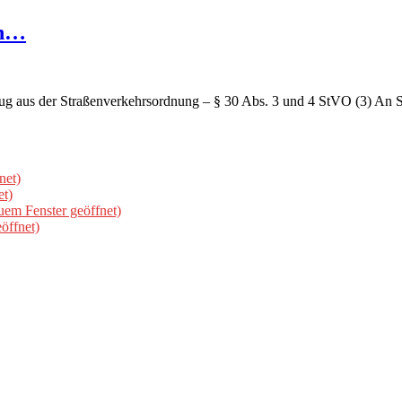
en…
ug aus der Straßenverkehrsordnung – § 30 Abs. 3 und 4 StVO (3) An So
net)
et)
uem Fenster geöffnet)
öffnet)