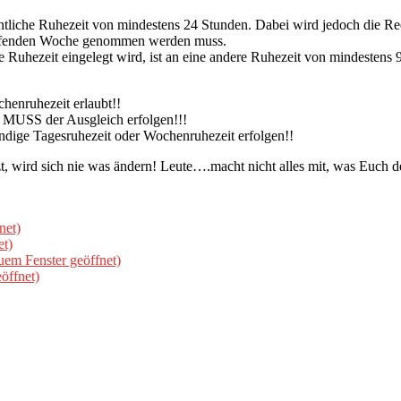
ntliche Ruhezeit von mindestens 24 Stunden. Dabei wird jedoch die Re
reffenden Woche genommen werden muss.
he Ruhezeit eingelegt wird, ist an eine andere Ruhezeit von mindesten
henruhezeit erlaubt!!
n MUSS der Ausgleich erfolgen!!!
ndige Tagesruhezeit oder Wochenruhezeit erfolgen!!
, wird sich nie was ändern! Leute….macht nicht alles mit, was Euch d
net)
et)
uem Fenster geöffnet)
öffnet)