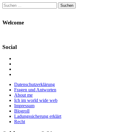
Suchen
nach:
Welcome
Social
Profil
von
Profil
Danikas
von
Profil
Blog
CrazyDevilDeli
von
Google+
auf
auf
devildeli
Main
Skip
Datenschutzerklärung
Facebook
Twitter
auf
to
Fragen und Antworten
anzeigen
anzeigen
Instagram
menu
content
About me
anzeigen
Ich im world wide web
Impressum
Blogroll
Ladungssicherung erklärt
Recht