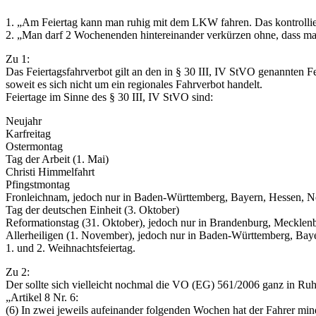
1. „Am Feiertag kann man ruhig mit dem LKW fahren. Das kontrollier
2. „Man darf 2 Wochenenden hintereinander verkürzen ohne, dass man
Zu 1:
Das Feiertagsfahrverbot gilt an den in § 30 III, IV StVO genannten F
soweit es sich nicht um ein regionales Fahrverbot handelt.
Feiertage im Sinne des § 30 III, IV StVO sind:
Neujahr
Karfreitag
Ostermontag
Tag der Arbeit (1. Mai)
Christi Himmelfahrt
Pfingstmontag
Fronleichnam, jedoch nur in Baden-Württemberg, Bayern, Hessen, No
Tag der deutschen Einheit (3. Oktober)
Reformationstag (31. Oktober), jedoch nur in Brandenburg, Meckle
Allerheiligen (1. November), jedoch nur in Baden-Württemberg, Bay
1. und 2. Weihnachtsfeiertag.
Zu 2:
Der sollte sich vielleicht nochmal die VO (EG) 561/2006 ganz in Ruhe
„Artikel 8 Nr. 6:
(6) In zwei jeweils aufeinander folgenden Wochen hat der Fahrer min