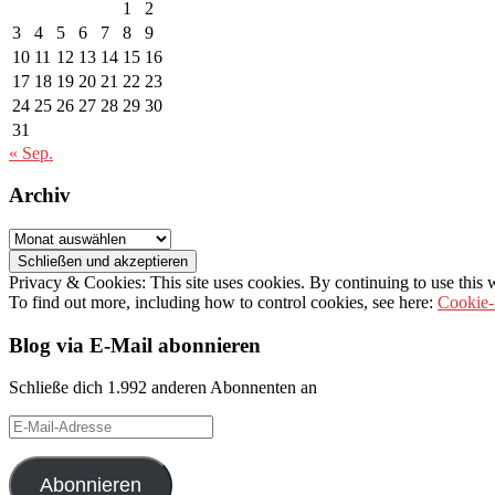
1
2
3
4
5
6
7
8
9
10
11
12
13
14
15
16
17
18
19
20
21
22
23
24
25
26
27
28
29
30
31
« Sep.
Archiv
Archiv
Privacy & Cookies: This site uses cookies. By continuing to use this w
To find out more, including how to control cookies, see here:
Cookie-
Blog via E-Mail abonnieren
Schließe dich 1.992 anderen Abonnenten an
E-
Mail-
Adresse
Abonnieren