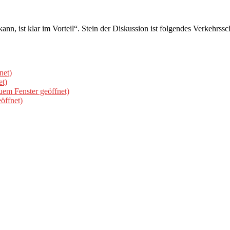
nn, ist klar im Vorteil“. Stein der Diskussion ist folgendes Verkehrssc
net)
et)
uem Fenster geöffnet)
öffnet)