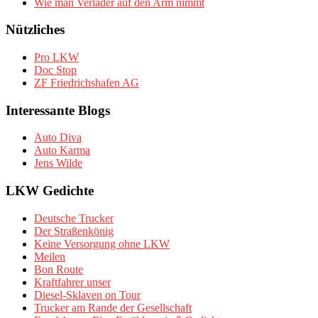
Wie man Verlader auf den Arm nimmt
Nützliches
Pro LKW
Doc Stop
ZF Friedrichshafen AG
Interessante Blogs
Auto Diva
Auto Karma
Jens Wilde
LKW Gedichte
Deutsche Trucker
Der Straßenkönig
Keine Versorgung ohne LKW
Meilen
Bon Route
Kraftfahrer unser
Diesel-Sklaven on Tour
Trucker am Rande der Gesellschaft