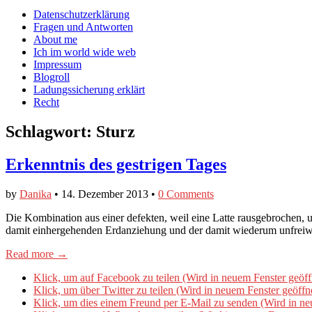
auf
auf
devildeli
Main
Skip
Datenschutzerklärung
Facebook
Twitter
auf
to
Fragen und Antworten
anzeigen
anzeigen
Instagram
menu
content
About me
anzeigen
Ich im world wide web
Impressum
Blogroll
Ladungssicherung erklärt
Recht
Schlagwort:
Sturz
Erkenntnis des gestrigen Tages
by
Danika
•
14. Dezember 2013
•
0 Comments
Die Kombination aus einer defekten, weil eine Latte rausgebrochen, u
damit einhergehenden Erdanziehung und der damit wiederum unfreiwil
Read more →
Klick, um auf Facebook zu teilen (Wird in neuem Fenster geöff
Klick, um über Twitter zu teilen (Wird in neuem Fenster geöffn
Klick, um dies einem Freund per E-Mail zu senden (Wird in ne