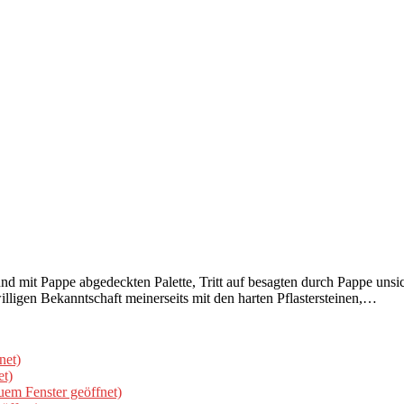
nd mit Pappe abgedeckten Palette, Tritt auf besagten durch Pappe unsi
ligen Bekanntschaft meinerseits mit den harten Pflastersteinen,…
net)
et)
uem Fenster geöffnet)