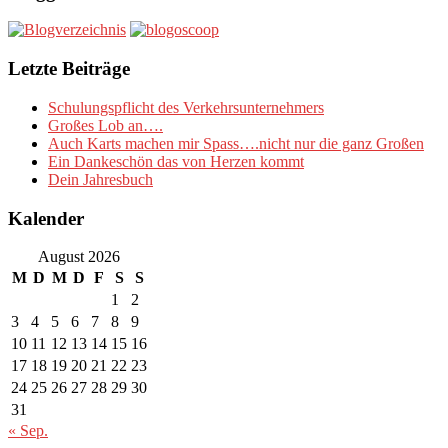
Letzte Beiträge
Schulungspflicht des Verkehrsunternehmers
Großes Lob an….
Auch Karts machen mir Spass….nicht nur die ganz Großen
Ein Dankeschön das von Herzen kommt
Dein Jahresbuch
Kalender
August 2026
M
D
M
D
F
S
S
1
2
3
4
5
6
7
8
9
10
11
12
13
14
15
16
17
18
19
20
21
22
23
24
25
26
27
28
29
30
31
« Sep.