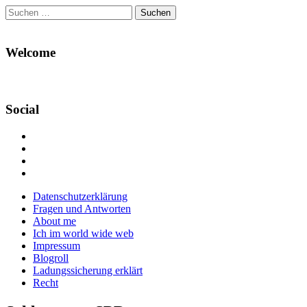
Suchen
nach:
Welcome
Social
Profil
von
Profil
Danikas
von
Profil
Blog
CrazyDevilDeli
von
Google+
auf
auf
devildeli
Main
Skip
Datenschutzerklärung
Facebook
Twitter
auf
to
Fragen und Antworten
anzeigen
anzeigen
Instagram
menu
content
About me
anzeigen
Ich im world wide web
Impressum
Blogroll
Ladungssicherung erklärt
Recht