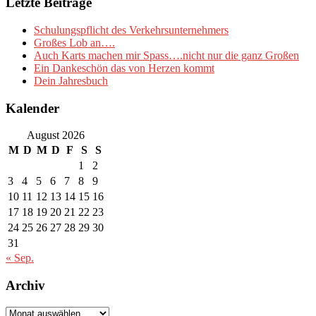
Letzte Beiträge
Schulungspflicht des Verkehrsunternehmers
Großes Lob an….
Auch Karts machen mir Spass….nicht nur die ganz Großen
Ein Dankeschön das von Herzen kommt
Dein Jahresbuch
Kalender
August 2026
M
D
M
D
F
S
S
1
2
3
4
5
6
7
8
9
10
11
12
13
14
15
16
17
18
19
20
21
22
23
24
25
26
27
28
29
30
31
« Sep.
Archiv
Archiv