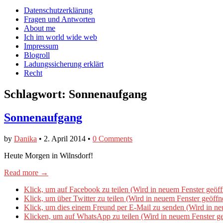
auf
auf
devildeli
Main
Skip
Datenschutzerklärung
Facebook
Twitter
auf
to
Fragen und Antworten
anzeigen
anzeigen
Instagram
menu
content
About me
anzeigen
Ich im world wide web
Impressum
Blogroll
Ladungssicherung erklärt
Recht
Schlagwort:
Sonnenaufgang
Sonnenaufgang
by
Danika
•
2. April 2014
•
0 Comments
Heute Morgen in Wilnsdorf!
Read more →
Klick, um auf Facebook zu teilen (Wird in neuem Fenster geöff
Klick, um über Twitter zu teilen (Wird in neuem Fenster geöffn
Klick, um dies einem Freund per E-Mail zu senden (Wird in ne
Klicken, um auf WhatsApp zu teilen (Wird in neuem Fenster ge