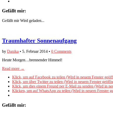
Gefällt mir:
Gefällt mir
Wird geladen...
Traumhafter Sonnenaufgang
by
Danika
•
5. Februar 2014
•
0 Comments
Heute Morgen…brennender Himmel!
Read more →
Klick, um auf Facebook zu teilen (Wird in neuem Fenster geöff
Klick, um über Twitter zu teilen (Wird in neuem Fenster geöffn
Klick, um dies einem Freund per E-Mail zu senden (Wird in ne
Klicken, um auf WhatsApp zu teilen (Wird in neuem Fenster ge
Gefällt mir: