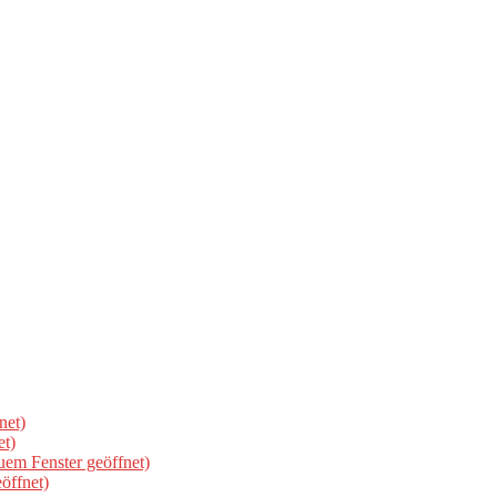
net)
et)
uem Fenster geöffnet)
öffnet)