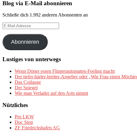
Blog via E-Mail abonnieren
Schließe dich 1.992 anderen Abonnenten an
E-
Mail-
Adresse
Abonnieren
Lustiges von unterwegs
Wenn Döner essen Flipperautomaten-Feeling macht
Der tiefer-härter-breiter-Angeber oder „Wie Frau einen Möchte
Das Coilauge
Der Spiegel
Wie man Verlader auf den Arm nimmt
Nützliches
Pro LKW
Doc Stop
ZF Friedrichshafen AG