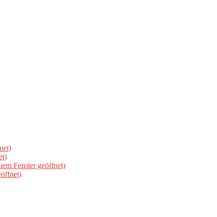
net)
et)
uem Fenster geöffnet)
öffnet)