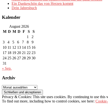
Ein Dankeschön das von Herzen kommt
Dein Jahresbuch
Kalender
August 2026
M
D
M
D
F
S
S
1
2
3
4
5
6
7
8
9
10
11
12
13
14
15
16
17
18
19
20
21
22
23
24
25
26
27
28
29
30
31
« Sep.
Archiv
Archiv
Privacy & Cookies: This site uses cookies. By continuing to use this w
To find out more, including how to control cookies, see here:
Cookie-