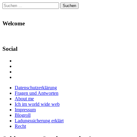
Suchen
nach:
Welcome
Social
Profil
von
Profil
Danikas
von
Profil
Blog
CrazyDevilDeli
von
Google+
auf
auf
devildeli
Main
Skip
Datenschutzerklärung
Facebook
Twitter
auf
to
Fragen und Antworten
anzeigen
anzeigen
Instagram
menu
content
About me
anzeigen
Ich im world wide web
Impressum
Blogroll
Ladungssicherung erklärt
Recht