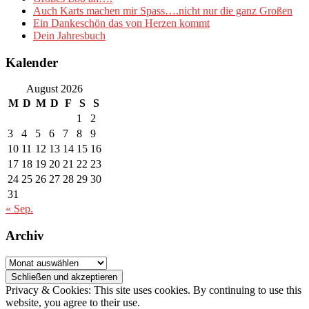
Auch Karts machen mir Spass….nicht nur die ganz Großen
Ein Dankeschön das von Herzen kommt
Dein Jahresbuch
Kalender
August 2026
M
D
M
D
F
S
S
1
2
3
4
5
6
7
8
9
10
11
12
13
14
15
16
17
18
19
20
21
22
23
24
25
26
27
28
29
30
31
« Sep.
Archiv
Archiv
Privacy & Cookies: This site uses cookies. By continuing to use this
website, you agree to their use.