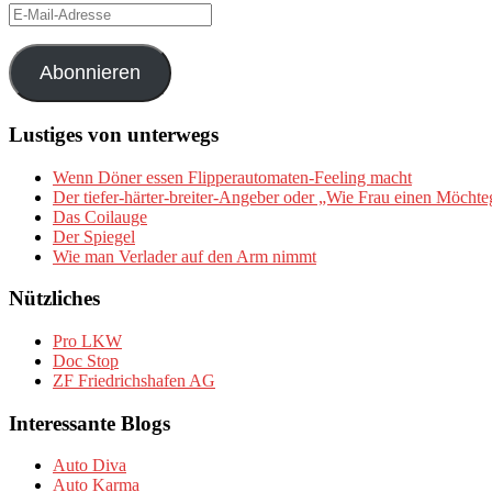
E-
Mail-
Adresse
Abonnieren
Lustiges von unterwegs
Wenn Döner essen Flipperautomaten-Feeling macht
Der tiefer-härter-breiter-Angeber oder „Wie Frau einen Möchte
Das Coilauge
Der Spiegel
Wie man Verlader auf den Arm nimmt
Nützliches
Pro LKW
Doc Stop
ZF Friedrichshafen AG
Interessante Blogs
Auto Diva
Auto Karma