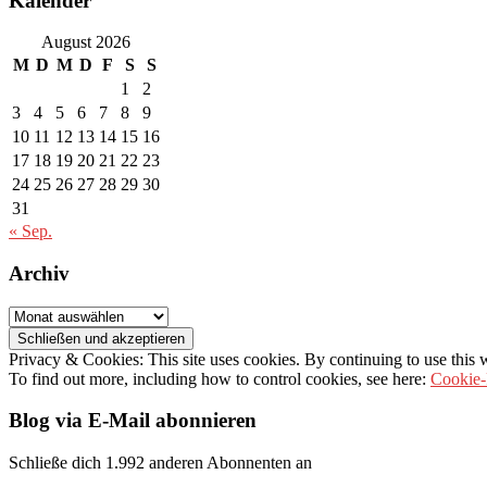
Kalender
August 2026
M
D
M
D
F
S
S
1
2
3
4
5
6
7
8
9
10
11
12
13
14
15
16
17
18
19
20
21
22
23
24
25
26
27
28
29
30
31
« Sep.
Archiv
Archiv
Privacy & Cookies: This site uses cookies. By continuing to use this w
To find out more, including how to control cookies, see here:
Cookie-
Blog via E-Mail abonnieren
Schließe dich 1.992 anderen Abonnenten an