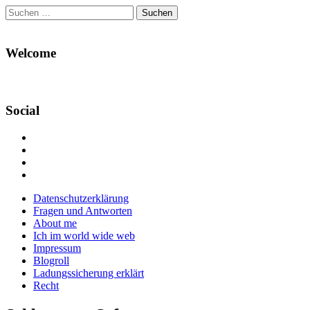
Suchen
nach:
Welcome
Social
Profil
von
Profil
Danikas
von
Profil
Blog
CrazyDevilDeli
von
Google+
auf
auf
devildeli
Main
Skip
Datenschutzerklärung
Facebook
Twitter
auf
to
Fragen und Antworten
anzeigen
anzeigen
Instagram
menu
content
About me
anzeigen
Ich im world wide web
Impressum
Blogroll
Ladungssicherung erklärt
Recht