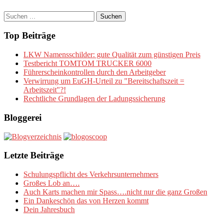
Suchen
nach:
Top Beiträge
LKW Namensschilder: gute Qualität zum günstigen Preis
Testbericht TOMTOM TRUCKER 6000
Führerscheinkontrollen durch den Arbeitgeber
Verwirrung um EuGH-Urteil zu "Bereitschaftszeit =
Arbeitszeit"?!
Rechtliche Grundlagen der Ladungssicherung
Bloggerei
Letzte Beiträge
Schulungspflicht des Verkehrsunternehmers
Großes Lob an….
Auch Karts machen mir Spass….nicht nur die ganz Großen
Ein Dankeschön das von Herzen kommt
Dein Jahresbuch