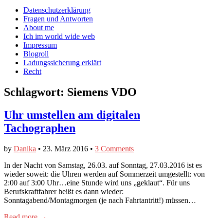
auf
auf
devildeli
Main
Skip
Datenschutzerklärung
Facebook
Twitter
auf
to
Fragen und Antworten
anzeigen
anzeigen
Instagram
menu
content
About me
anzeigen
Ich im world wide web
Impressum
Blogroll
Ladungssicherung erklärt
Recht
Schlagwort:
Siemens VDO
Uhr umstellen am digitalen
Tachographen
by
Danika
•
23. März 2016
•
3 Comments
In der Nacht von Samstag, 26.03. auf Sonntag, 27.03.2016 ist es
wieder soweit: die Uhren werden auf Sommerzeit umgestellt: von
2:00 auf 3:00 Uhr…eine Stunde wird uns „geklaut“. Für uns
Berufskraftfahrer heißt es dann wieder:
Sonntagabend/Montagmorgen (je nach Fahrtantritt!) müssen…
Read more →