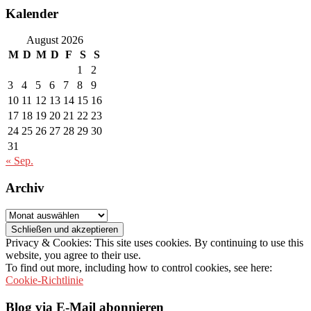
Kalender
August 2026
M
D
M
D
F
S
S
1
2
3
4
5
6
7
8
9
10
11
12
13
14
15
16
17
18
19
20
21
22
23
24
25
26
27
28
29
30
31
« Sep.
Archiv
Archiv
Privacy & Cookies: This site uses cookies. By continuing to use this
website, you agree to their use.
To find out more, including how to control cookies, see here:
Cookie-Richtlinie
Blog via E-Mail abonnieren