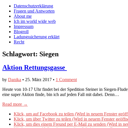
auf
auf
devildeli
Main
Skip
Datenschutzerklärung
Facebook
Twitter
auf
to
Fragen und Antworten
anzeigen
anzeigen
Instagram
menu
content
About me
anzeigen
Ich im world wide web
Impressum
Blogroll
Ladungssicherung erklärt
Recht
Schlagwort:
Siegen
Aktion Rettungsgasse
by
Danika
•
25. März 2017
•
1 Comment
Heute von 10-17 Uhr findet bei der Spedition Steiner in Siegen-Flud
eine super Aktion finde, bin ich auf jeden Fall mit dabei. Denn…
Read more →
Klick, um auf Facebook zu teilen (Wird in neuem Fenster geöff
Klick, um über Twitter zu teilen (Wird in neuem Fenster geöffn
Klick, um dies einem Freund per E-Mail zu senden (Wird in ne