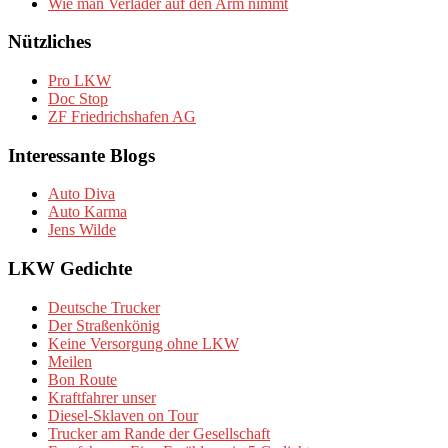
Wie man Verlader auf den Arm nimmt
Nützliches
Pro LKW
Doc Stop
ZF Friedrichshafen AG
Interessante Blogs
Auto Diva
Auto Karma
Jens Wilde
LKW Gedichte
Deutsche Trucker
Der Straßenkönig
Keine Versorgung ohne LKW
Meilen
Bon Route
Kraftfahrer unser
Diesel-Sklaven on Tour
Trucker am Rande der Gesellschaft