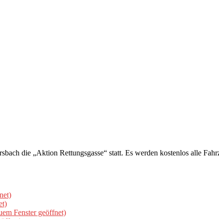
ersbach die „Aktion Rettungsgasse“ statt. Es werden kostenlos alle F
net)
et)
uem Fenster geöffnet)