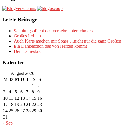
Letzte Beiträge
Schulungspflicht des Verkehrsunternehmers
Großes Lob an….
Auch Karts machen mir Spass….nicht nur die ganz Großen
Ein Dankeschön das von Herzen kommt
Dein Jahresbuch
Kalender
August 2026
M
D
M
D
F
S
S
1
2
3
4
5
6
7
8
9
10
11
12
13
14
15
16
17
18
19
20
21
22
23
24
25
26
27
28
29
30
31
« Sep.