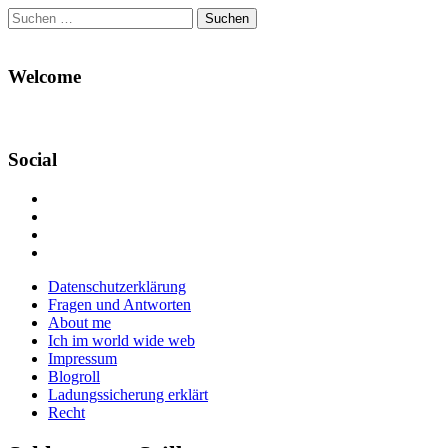
Suchen
nach:
Welcome
Social
Profil
von
Profil
Danikas
von
Profil
Blog
CrazyDevilDeli
von
Google+
auf
auf
devildeli
Main
Skip
Datenschutzerklärung
Facebook
Twitter
auf
to
Fragen und Antworten
anzeigen
anzeigen
Instagram
menu
content
About me
anzeigen
Ich im world wide web
Impressum
Blogroll
Ladungssicherung erklärt
Recht