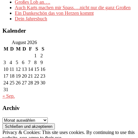
Großes Lob an….
Auch Karts machen mir Spass….nicht nur die ganz Großen
Ein Dankeschön das von Herzen kommt
Dein Jahresbuch
Kalender
August 2026
M
D
M
D
F
S
S
1
2
3
4
5
6
7
8
9
10
11
12
13
14
15
16
17
18
19
20
21
22
23
24
25
26
27
28
29
30
31
« Sep.
Archiv
Archiv
Privacy & Cookies: This site uses cookies. By continuing to use this
website, you agree to their use.