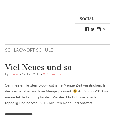
SOCIAL
Profil
Profil
Profil
Goog
von
von
von
Danikas
CrazyDevilD
devildeli
Blog
auf
auf
auf
Twitter
Instagra
SCHLAGWORT:
SCHULE
Facebook
anzeigen
anzeigen
anzeigen
Viel Neues und so
by
Danika
•
17. Juni 2013
•
0 Comments
Seit meinem letzten Blog-Post is ne Menge Zeit verstrichen. In
der Zeit ist aber auch ne Menge passiert.
Am 23.05.2013 war
meine letzte Prüfung für den Meister. Und ich war absolut
rappelig und nervös. 8| 15 Minuten Rede und Antwort…