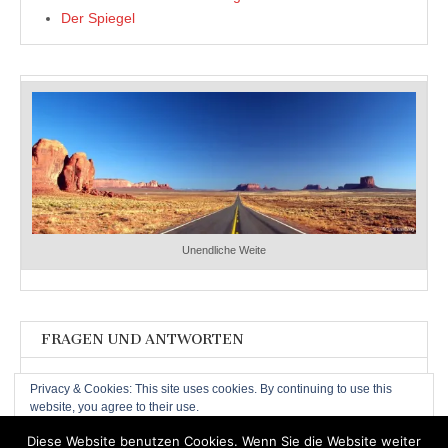
Der Spiegel
Unendliche Weite
FRAGEN UND ANTWORTEN
Fragen und Antworten
Privacy & Cookies: This site uses cookies. By continuing to use this
website, you agree to their use.
To find out more, including how to control cookies, see here:
Cookie-
Diese Website benutzen Cookies. Wenn Sie die Website weiter
Richtlinie