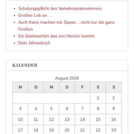
Schulungspflicht des Verkehrsunternehmers
Großes Lob an….
Auch Karts machen mir Spass….nicht nur die ganz
Großen
Ein Dankeschön das von Herzen kommt
Dein Jahresbuch
KALENDER
August 2026
M
D
M
D
F
S
S
1
2
3
4
5
6
7
8
9
10
11
12
13
14
15
16
17
18
19
20
21
22
23