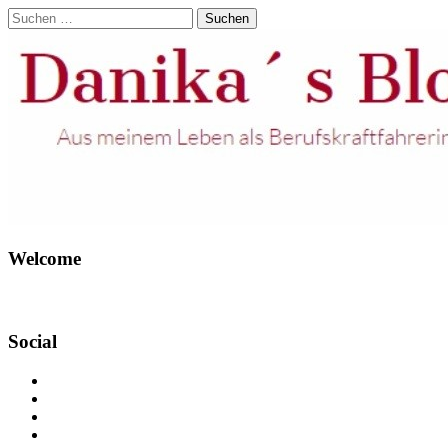
Suchen
nach:
Welcome
Social
Profil
von
Profil
Danikas
von
Profil
Blog
CrazyDevilDeli
von
Google+