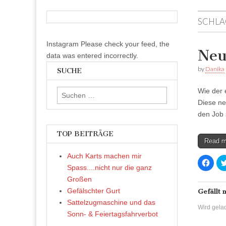
SCHLA
Instagram Please check your feed, the
Neu
data was entered incorrectly.
by
Danika
SUCHE
Wie der 
Suchen
Diese ne
nach:
den Job 
TOP BEITRÄGE
Read 
Auch Karts machen mir
K
l
Spass....nicht nur die ganz
i
c
Großen
k
Gefälschter Gurt
,
Gefällt 
u
Sattelzugmaschine und das
m
Wird gelad
a
Sonn- & Feiertagsfahrverbot
u
f