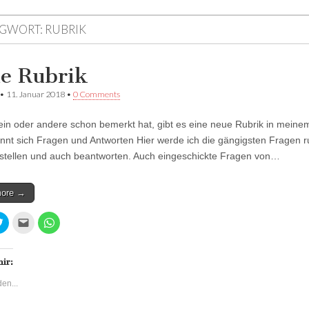
GWORT:
RUBRIK
e Rubrik
•
11. Januar 2018
•
0 Comments
ein oder andere schon bemerkt hat, gibt es eine neue Rubrik in meine
nnt sich Fragen und Antworten Hier werde ich die gängigsten Fragen 
stellen und auch beantworten. Auch eingeschickte Fragen von…
more →
K
K
K
l
l
l
i
i
i
c
c
c
k
k
k
,
,
e
mir:
u
u
n
m
m
,
en...
ü
d
u
b
i
m
e
e
a