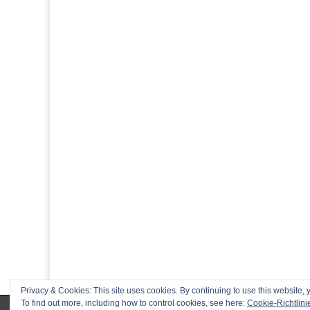
f
f
n
e
t
)
Privacy & Cookies: This site uses cookies. By continuing to use this website, y
To find out more, including how to control cookies, see here:
Cookie-Richtlini