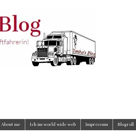
About me
Ich im world wide web
Impressum
Blogroll