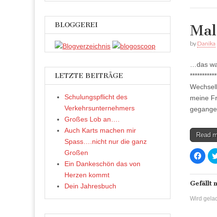
F
a
c
e
b
BLOGGEREI
Mal
o
o
k
by
Danika
z
u
t
…das war
e
i
LETZTE BEITRÄGE
*********
l
e
Wechselb
n
(
Schulungspflicht des
meine Fr
W
i
Verkehrsunternehmers
gegang
r
d
Großes Lob an….
i
n
Auch Karts machen mir
Read 
n
e
Spass….nicht nur die ganz
u
Großen
e
K
m
l
Ein Dankeschön das von
F
i
e
c
Herzen kommt
n
k
s
,
Gefällt 
Dein Jahresbuch
t
u
e
m
Wird gelad
r
a
g
u
e
f
ö