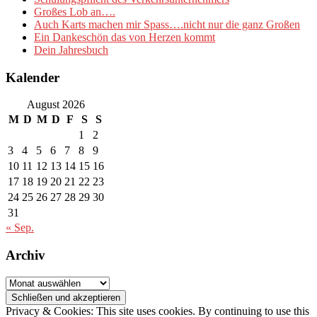
Großes Lob an….
Auch Karts machen mir Spass….nicht nur die ganz Großen
Ein Dankeschön das von Herzen kommt
Dein Jahresbuch
Kalender
August 2026
M
D
M
D
F
S
S
1
2
3
4
5
6
7
8
9
10
11
12
13
14
15
16
17
18
19
20
21
22
23
24
25
26
27
28
29
30
31
« Sep.
Archiv
Archiv
Privacy & Cookies: This site uses cookies. By continuing to use this