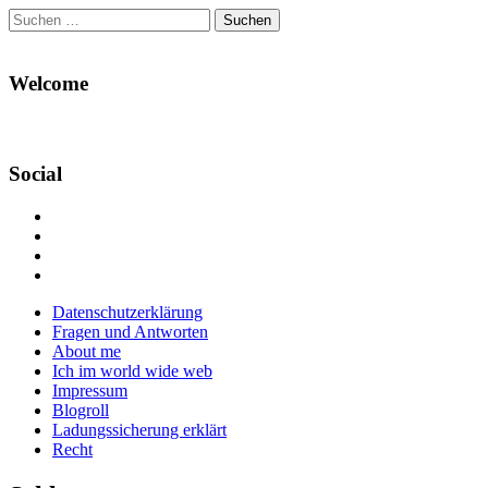
Suchen
nach:
Welcome
Social
Profil
von
Profil
Danikas
von
Profil
Blog
CrazyDevilDeli
von
Google+
auf
auf
devildeli
Main
Skip
Datenschutzerklärung
Facebook
Twitter
auf
to
Fragen und Antworten
anzeigen
anzeigen
Instagram
menu
content
About me
anzeigen
Ich im world wide web
Impressum
Blogroll
Ladungssicherung erklärt
Recht