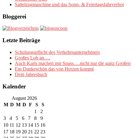
Sattelzugmaschine und das Sonn- & Feiertagsfahrverbot
Bloggerei
Letzte Beiträge
Schulungspflicht des Verkehrsunternehmers
Großes Lob an….
Auch Karts machen mir Spass….nicht nur die ganz Großen
Ein Dankeschön das von Herzen kommt
Dein Jahresbuch
Kalender
August 2026
M
D
M
D
F
S
S
1
2
3
4
5
6
7
8
9
10
11
12
13
14
15
16
17
18
19
20
21
22
23