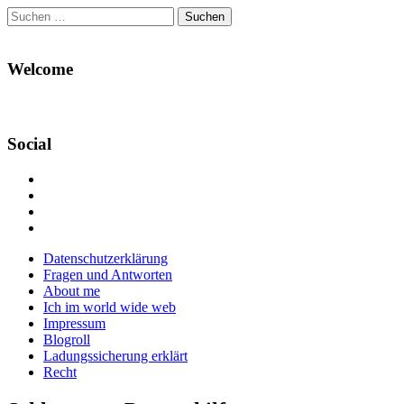
Suchen
nach:
Welcome
Social
Profil
von
Profil
Danikas
von
Profil
Blog
CrazyDevilDeli
von
Google+
auf
auf
devildeli
Main
Skip
Datenschutzerklärung
Facebook
Twitter
auf
to
Fragen und Antworten
anzeigen
anzeigen
Instagram
menu
content
About me
anzeigen
Ich im world wide web
Impressum
Blogroll
Ladungssicherung erklärt
Recht