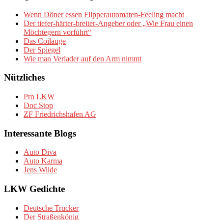
Wenn Döner essen Flipperautomaten-Feeling macht
Der tiefer-härter-breiter-Angeber oder „Wie Frau einen
Möchtegern vorführt“
Das Coilauge
Der Spiegel
Wie man Verlader auf den Arm nimmt
Nützliches
Pro LKW
Doc Stop
ZF Friedrichshafen AG
Interessante Blogs
Auto Diva
Auto Karma
Jens Wilde
LKW Gedichte
Deutsche Trucker
Der Straßenkönig