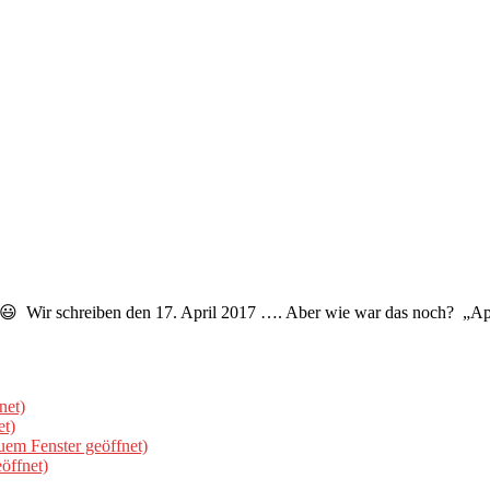
ir schreiben den 17. April 2017 …. Aber wie war das noch? „April! 
net)
et)
uem Fenster geöffnet)
öffnet)