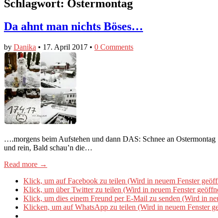
Schlagwort:
Ostermontag
Da ahnt man nichts Böses…
by
Danika
•
17. April 2017
•
0 Comments
….morgens beim Aufstehen und dann DAS: Schnee an Ostermontag 😃 W
und rein, Bald schau’n die…
Read more →
Klick, um auf Facebook zu teilen (Wird in neuem Fenster geöff
Klick, um über Twitter zu teilen (Wird in neuem Fenster geöffn
Klick, um dies einem Freund per E-Mail zu senden (Wird in ne
Klicken, um auf WhatsApp zu teilen (Wird in neuem Fenster ge