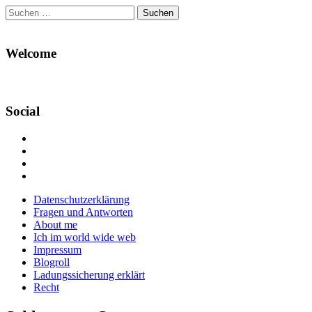
Suchen
nach:
Welcome
Social
Profil
von
Profil
Danikas
von
Profil
Blog
CrazyDevilDeli
von
Google+
auf
auf
devildeli
Main
Skip
Datenschutzerklärung
Facebook
Twitter
auf
to
Fragen und Antworten
anzeigen
anzeigen
Instagram
menu
content
About me
anzeigen
Ich im world wide web
Impressum
Blogroll
Ladungssicherung erklärt
Recht