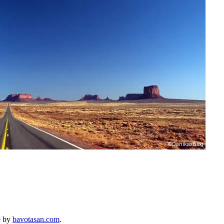
e by
bavotasan.com
.