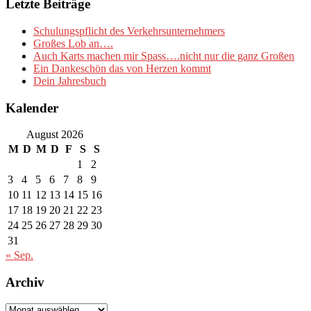
Letzte Beiträge
Schulungspflicht des Verkehrsunternehmers
Großes Lob an….
Auch Karts machen mir Spass….nicht nur die ganz Großen
Ein Dankeschön das von Herzen kommt
Dein Jahresbuch
Kalender
August 2026
M
D
M
D
F
S
S
1
2
3
4
5
6
7
8
9
10
11
12
13
14
15
16
17
18
19
20
21
22
23
24
25
26
27
28
29
30
31
« Sep.
Archiv
Archiv