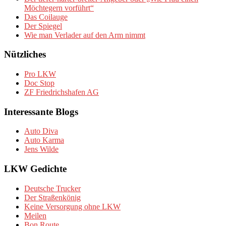
Möchtegern vorführt“
Das Coilauge
Der Spiegel
Wie man Verlader auf den Arm nimmt
Nützliches
Pro LKW
Doc Stop
ZF Friedrichshafen AG
Interessante Blogs
Auto Diva
Auto Karma
Jens Wilde
LKW Gedichte
Deutsche Trucker
Der Straßenkönig
Keine Versorgung ohne LKW
Meilen
Bon Route