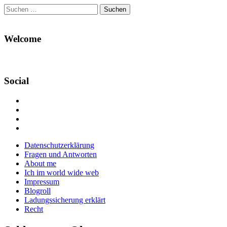
Suchen
nach:
Welcome
Social
Profil
von
Profil
Danikas
von
Profil
Blog
CrazyDevilDeli
von
Google+
auf
auf
devildeli
Main
Skip
Datenschutzerklärung
Facebook
Twitter
auf
to
Fragen und Antworten
anzeigen
anzeigen
Instagram
menu
content
About me
anzeigen
Ich im world wide web
Impressum
Blogroll
Ladungssicherung erklärt
Recht