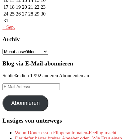
10
11
12
13
14
15
16
17
18
19
20
21
22
23
24
25
26
27
28
29
30
31
« Sep.
Archiv
Archiv
Blog via E-Mail abonnieren
Schließe dich 1.992 anderen Abonnenten an
E-
Mail-
Adresse
Abonnieren
Lustiges von unterwegs
Wenn Döner essen Flipperautomaten-Feeling macht
Der tiefer-härter-breiter-Angeber oder „Wie Frau einen