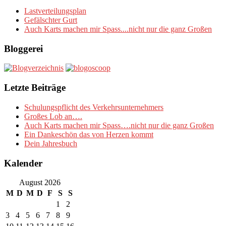
Lastverteilungsplan
Gefälschter Gurt
Auch Karts machen mir Spass....nicht nur die ganz Großen
Bloggerei
Letzte Beiträge
Schulungspflicht des Verkehrsunternehmers
Großes Lob an….
Auch Karts machen mir Spass….nicht nur die ganz Großen
Ein Dankeschön das von Herzen kommt
Dein Jahresbuch
Kalender
August 2026
M
D
M
D
F
S
S
1
2
3
4
5
6
7
8
9