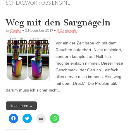
SCHLAGWORT:
OBS ENGINE
Facebook
anzeigen
anzeigen
anzeigen
Weg mit den Sargnägeln
by
Danika
•
5. November 2017
•
3 Comments
Vor einiger Zeit habe ich mit dem
Rauchen aufgehört. Nicht minimiert,
sondern komplett auf Null. Ich
mochte einfach nimmer. Dieser fiese
Geschmack, der Geruch…einfach
alles nervte mich immens. Also weg
mit dem „Dreck“. Die Problematik
darum muss ich sicher nicht…
Read more →
K
K
K
K
l
l
l
l
i
i
i
i
c
c
c
c