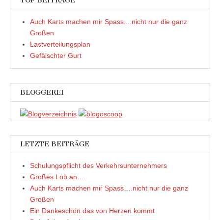
TOP BEITRÄGE
s
s
i
e
t
t
r
n
e
e
d
s
Auch Karts machen mir Spass....nicht nur die ganz
r
r
i
t
g
g
n
e
Großen
e
e
n
r
ö
ö
e
g
Lastverteilungsplan
f
f
u
e
f
f
e
ö
Gefälschter Gurt
n
n
m
f
e
e
F
f
t
t
e
n
)
)
n
e
s
t
t
)
BLOGGEREI
e
r
g
e
ö
f
f
n
e
LETZTE BEITRÄGE
t
)
Schulungspflicht des Verkehrsunternehmers
Großes Lob an….
Auch Karts machen mir Spass….nicht nur die ganz
Großen
Ein Dankeschön das von Herzen kommt