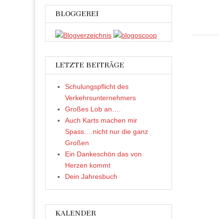
F
a
c
BLOGGEREI
e
b
o
o
k
z
u
t
LETZTE BEITRÄGE
e
i
l
e
Schulungspflicht des
n
(
Verkehrsunternehmers
W
i
Großes Lob an….
r
d
Auch Karts machen mir
i
n
Spass….nicht nur die ganz
n
e
Großen
u
Ein Dankeschön das von
e
m
Herzen kommt
F
e
Dein Jahresbuch
n
s
t
e
r
g
e
KALENDER
ö