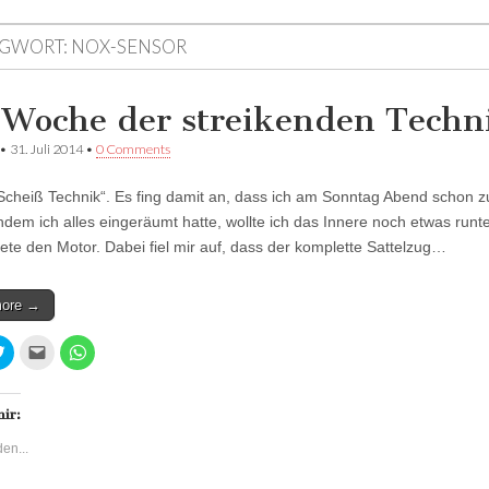
GWORT:
NOX-SENSOR
 Woche der streikenden Techn
•
31. Juli 2014
•
0 Comments
cheiß Technik“. Es fing damit an, dass ich am Sonntag Abend schon
hdem ich alles eingeräumt hatte, wollte ich das Innere noch etwas runt
tete den Motor. Dabei fiel mir auf, dass der komplette Sattelzug…
more →
K
K
K
l
l
l
i
i
i
c
c
c
k
k
k
,
,
e
mir:
u
u
n
m
m
,
en...
ü
d
u
b
i
m
e
e
a