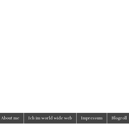
About me
Ich im world wide web
Impressum
Blogroll