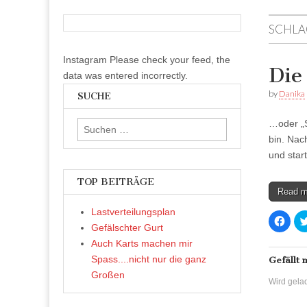
SCHLA
Instagram Please check your feed, the
Die
data was entered incorrectly.
by
Danika
SUCHE
…oder „S
Suchen
bin. Nac
nach:
und star
TOP BEITRÄGE
Read 
Lastverteilungsplan
K
l
Gefälschter Gurt
i
c
Auch Karts machen mir
k
Spass....nicht nur die ganz
,
Gefällt 
u
Großen
m
Wird gelad
a
u
f