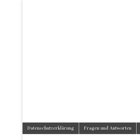
Skip
Main
Datenschutzerklärung
Fragen und Antworten
to
menu
content