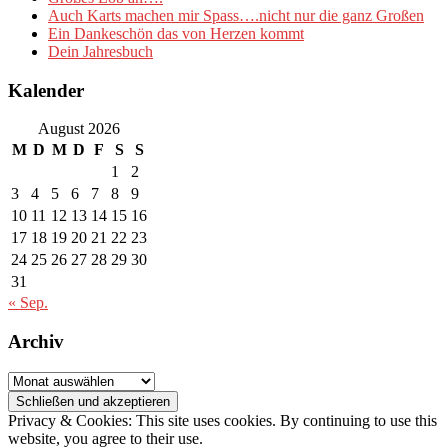
Auch Karts machen mir Spass….nicht nur die ganz Großen
Ein Dankeschön das von Herzen kommt
Dein Jahresbuch
Kalender
August 2026
M
D
M
D
F
S
S
1
2
3
4
5
6
7
8
9
10
11
12
13
14
15
16
17
18
19
20
21
22
23
24
25
26
27
28
29
30
31
« Sep.
Archiv
Archiv
Privacy & Cookies: This site uses cookies. By continuing to use this
website, you agree to their use.