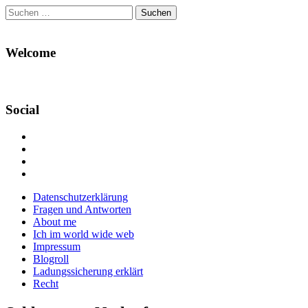
Suchen
nach:
Welcome
Social
Profil
von
Profil
Danikas
von
Profil
Blog
CrazyDevilDeli
von
Google+
auf
auf
devildeli
Main
Skip
Datenschutzerklärung
Facebook
Twitter
auf
to
Fragen und Antworten
anzeigen
anzeigen
Instagram
menu
content
About me
anzeigen
Ich im world wide web
Impressum
Blogroll
Ladungssicherung erklärt
Recht