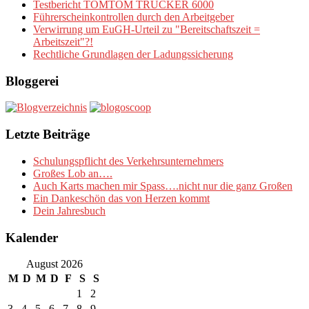
Testbericht TOMTOM TRUCKER 6000
Führerscheinkontrollen durch den Arbeitgeber
Verwirrung um EuGH-Urteil zu "Bereitschaftszeit =
Arbeitszeit"?!
Rechtliche Grundlagen der Ladungssicherung
Bloggerei
Letzte Beiträge
Schulungspflicht des Verkehrsunternehmers
Großes Lob an….
Auch Karts machen mir Spass….nicht nur die ganz Großen
Ein Dankeschön das von Herzen kommt
Dein Jahresbuch
Kalender
August 2026
M
D
M
D
F
S
S
1
2
3
4
5
6
7
8
9