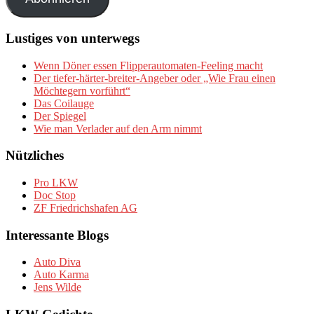
Lustiges von unterwegs
Wenn Döner essen Flipperautomaten-Feeling macht
Der tiefer-härter-breiter-Angeber oder „Wie Frau einen
Möchtegern vorführt“
Das Coilauge
Der Spiegel
Wie man Verlader auf den Arm nimmt
Nützliches
Pro LKW
Doc Stop
ZF Friedrichshafen AG
Interessante Blogs
Auto Diva
Auto Karma
Jens Wilde