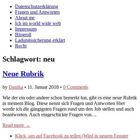
auf
auf
devildeli
Main
Skip
Datenschutzerklärung
Facebook
Twitter
auf
to
Fragen und Antworten
anzeigen
anzeigen
Instagram
menu
content
About me
anzeigen
Ich im world wide web
Impressum
Blogroll
Ladungssicherung erklärt
Recht
Schlagwort:
neu
Neue Rubrik
by
Danika
•
11. Januar 2018
•
0 Comments
Wie der ein oder andere schon bemerkt hat, gibt es eine neue Rubrik
in meinem Blog. Diese nennt sich Fragen und Antworten Hier
werde ich die gängigsten Fragen rund um den Job stellen und auch
beantworten. Auch eingeschickte Fragen von…
Read more →
Klick, um auf Facebook zu teilen (Wird in neuem Fenster