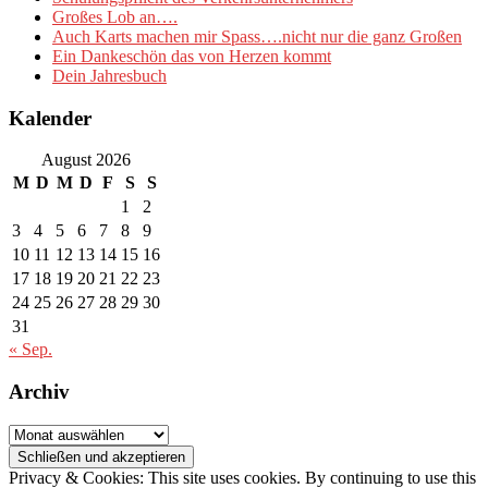
Großes Lob an….
Auch Karts machen mir Spass….nicht nur die ganz Großen
Ein Dankeschön das von Herzen kommt
Dein Jahresbuch
Kalender
August 2026
M
D
M
D
F
S
S
1
2
3
4
5
6
7
8
9
10
11
12
13
14
15
16
17
18
19
20
21
22
23
24
25
26
27
28
29
30
31
« Sep.
Archiv
Archiv
Privacy & Cookies: This site uses cookies. By continuing to use this