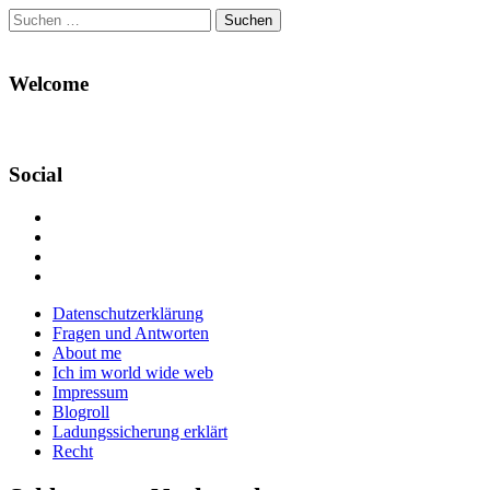
Suchen
nach:
Welcome
Social
Profil
von
Profil
Danikas
von
Profil
Blog
CrazyDevilDeli
von
Google+
auf
auf
devildeli
Main
Skip
Datenschutzerklärung
Facebook
Twitter
auf
to
Fragen und Antworten
anzeigen
anzeigen
Instagram
menu
content
About me
anzeigen
Ich im world wide web
Impressum
Blogroll
Ladungssicherung erklärt
Recht