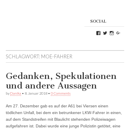
SOCIAL
Profil
Profil
Profil
Goog
von
von
von
Danikas
CrazyDevilD
devildeli
Blog
auf
auf
auf
Twitter
Instagra
SCHLAGWORT:
MOE-FAHRER
Facebook
anzeigen
anzeigen
anzeigen
Gedanken, Spekulationen
und andere Aussagen
by
Danika
•
8. Januar 2018
•
0 Comments
Am 27. Dezember gab es auf der A61 bei Viersen einen
tödlichen Unfall, bei dem ein betrunkener LKW-Fahrer in einen,
auf dem Standstreifen mit Blaulicht stehenden Polizeiwagen
aufgefahren ist. Dabei wurde eine junge Polizistin getötet, eine