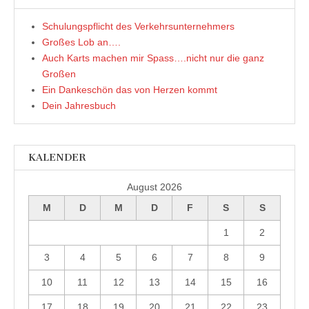
)
Schulungspflicht des Verkehrsunternehmers
Großes Lob an….
Auch Karts machen mir Spass….nicht nur die ganz
Großen
Ein Dankeschön das von Herzen kommt
Dein Jahresbuch
KALENDER
August 2026
M
D
M
D
F
S
S
1
2
3
4
5
6
7
8
9
10
11
12
13
14
15
16
17
18
19
20
21
22
23