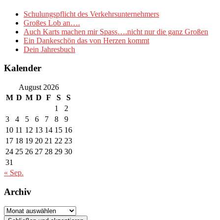
Schulungspflicht des Verkehrsunternehmers
Großes Lob an….
Auch Karts machen mir Spass….nicht nur die ganz Großen
Ein Dankeschön das von Herzen kommt
Dein Jahresbuch
Kalender
August 2026
M
D
M
D
F
S
S
1
2
3
4
5
6
7
8
9
10
11
12
13
14
15
16
17
18
19
20
21
22
23
24
25
26
27
28
29
30
31
« Sep.
Archiv
Archiv