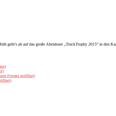
 früh geht’s ab auf das große Abenteuer „TruckTrophy 2015“ in den K
net)
et)
uem Fenster geöffnet)
öffnet)