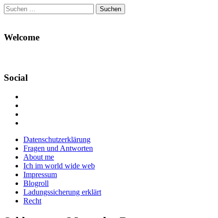
Suchen
nach:
Welcome
Social
Profil
von
Profil
Danikas
von
Profil
Blog
CrazyDevilDeli
von
Google+
auf
auf
devildeli
Main
Skip
Datenschutzerklärung
Facebook
Twitter
auf
to
Fragen und Antworten
anzeigen
anzeigen
Instagram
menu
content
About me
anzeigen
Ich im world wide web
Impressum
Blogroll
Ladungssicherung erklärt
Recht