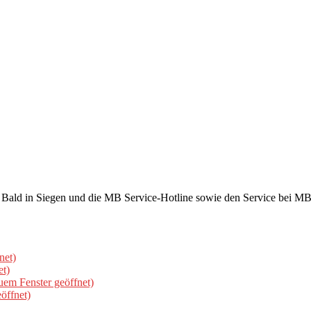
ld in Siegen und die MB Service-Hotline sowie den Service bei MB a
net)
et)
uem Fenster geöffnet)
öffnet)