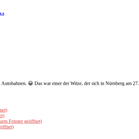
n…
n Autobahnen. 😀 Das war einer der Witze, der sich in Nürnberg am 2
net)
et)
uem Fenster geöffnet)
öffnet)