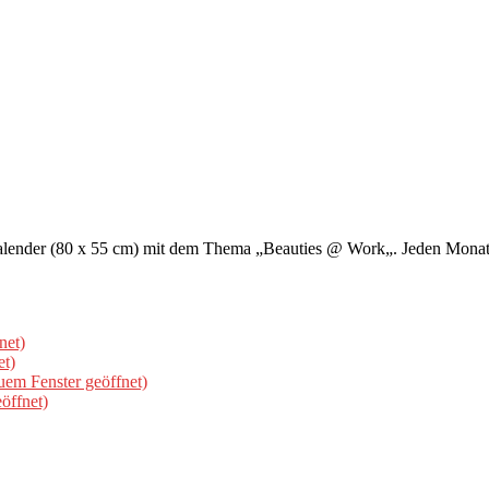
ender (80 x 55 cm) mit dem Thema „Beauties @ Work„. Jeden Monat z
net)
et)
uem Fenster geöffnet)
öffnet)