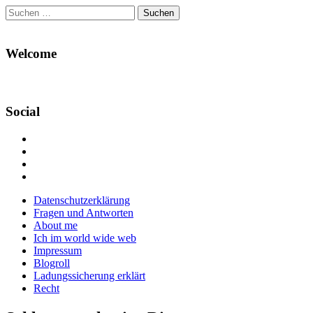
Suchen
nach:
Welcome
Social
Profil
von
Profil
Danikas
von
Profil
Blog
CrazyDevilDeli
von
Google+
auf
auf
devildeli
Main
Skip
Datenschutzerklärung
Facebook
Twitter
auf
to
Fragen und Antworten
anzeigen
anzeigen
Instagram
menu
content
About me
anzeigen
Ich im world wide web
Impressum
Blogroll
Ladungssicherung erklärt
Recht