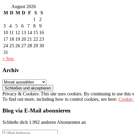
August 2026
M
D
M
D
F
S
S
1
2
3
4
5
6
7
8
9
10
11
12
13
14
15
16
17
18
19
20
21
22
23
24
25
26
27
28
29
30
31
« Sep.
Archiv
Archiv
Privacy & Cookies: This site uses cookies. By continuing to use this w
To find out more, including how to control cookies, see here:
Cookie-
Blog via E-Mail abonnieren
Schließe dich 1.992 anderen Abonnenten an
E-