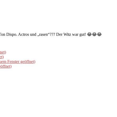
 O-Ton Dispo. Actros und „rasen“??? Der Witz war gut! 😂😂😂
net)
et)
uem Fenster geöffnet)
öffnet)