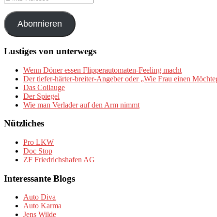
Mail-
Adresse
Abonnieren
Lustiges von unterwegs
Wenn Döner essen Flipperautomaten-Feeling macht
Der tiefer-härter-breiter-Angeber oder „Wie Frau einen Möchte
Das Coilauge
Der Spiegel
Wie man Verlader auf den Arm nimmt
Nützliches
Pro LKW
Doc Stop
ZF Friedrichshafen AG
Interessante Blogs
Auto Diva
Auto Karma
Jens Wilde