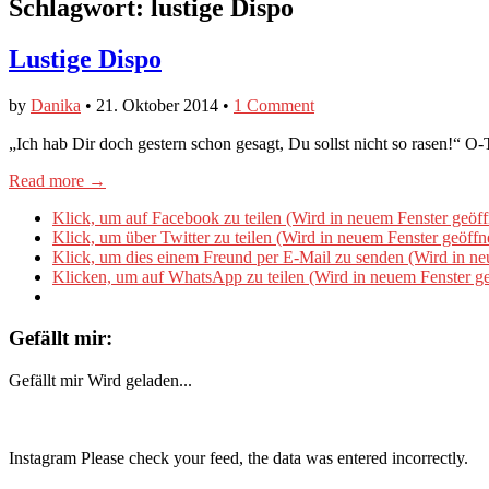
Schlagwort:
lustige Dispo
Lustige Dispo
by
Danika
•
21. Oktober 2014
•
1 Comment
„Ich hab Dir doch gestern schon gesagt, Du sollst nicht so rasen!“
Read more →
Klick, um auf Facebook zu teilen (Wird in neuem Fenster geöff
Klick, um über Twitter zu teilen (Wird in neuem Fenster geöffn
Klick, um dies einem Freund per E-Mail zu senden (Wird in ne
Klicken, um auf WhatsApp zu teilen (Wird in neuem Fenster ge
Gefällt mir:
Gefällt mir
Wird geladen...
Instagram Please check your feed, the data was entered incorrectly.