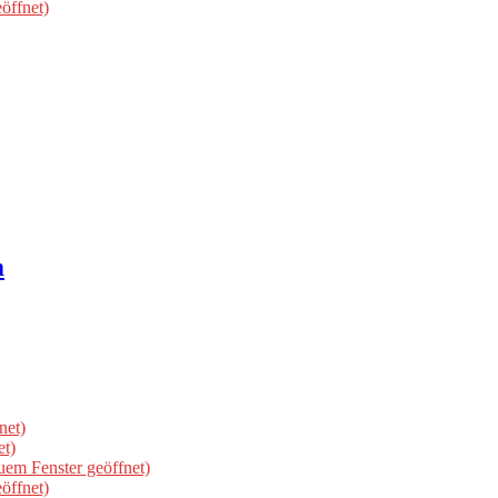
öffnet)
m
net)
et)
uem Fenster geöffnet)
öffnet)