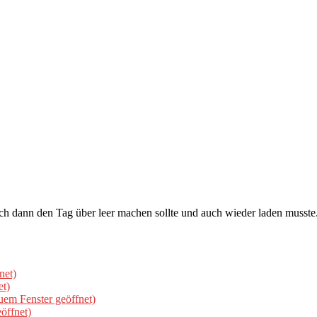
ch dann den Tag über leer machen sollte und auch wieder laden muss
net)
et)
uem Fenster geöffnet)
öffnet)