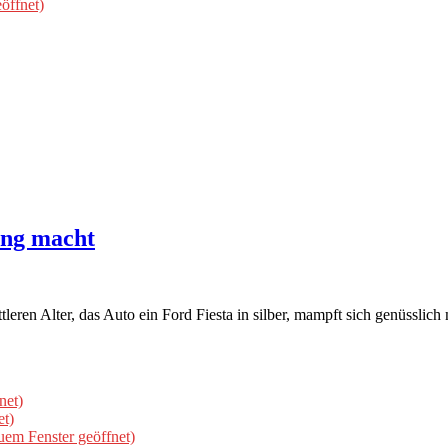
öffnet)
ing macht
leren Alter, das Auto ein Ford Fiesta in silber, mampft sich genüsslic
net)
et)
uem Fenster geöffnet)