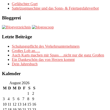
Gefälschter Gurt
Sattelzugmaschine und das Sonn- & Feiertagsfahrverbot
Bloggerei
Letzte Beiträge
Schulungspflicht des Verkehrsunternehmers
Großes Lob an….
Auch Karts machen mir Spass….nicht nur die ganz Großen
Ein Dankeschön das von Herzen kommt
Dein Jahresbuch
Kalender
August 2026
M
D
M
D
F
S
S
1
2
3
4
5
6
7
8
9
10
11
12
13
14
15
16
17
18
19
20
21
22
23