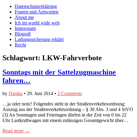
auf
auf
devildeli
Main
Skip
Datenschutzerklärung
Facebook
Twitter
auf
to
Fragen und Antworten
anzeigen
anzeigen
Instagram
menu
content
About me
anzeigen
Ich im world wide web
Impressum
Blogroll
Ladungssicherung erklärt
Recht
Schlagwort:
LKW-Fahrverbote
Sonntags mit der Sattelzugmaschine
fahren…
by
Danika
•
29. Juni 2014
•
2 Comments
…ja oder nein? Folgendes steht in der Straßenverkehrsordnung:
Auszug aus der Straßenverkehrsordnung – § 30 Abs. 3 und 4 StVO
(3) An Sonntagen und Feiertagen dürfen in der Zeit von 0 bis 22
Uhr Lastkraftwagen mit einem zulässigen Gesamtgewicht über…
Read more →