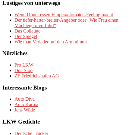
Lustiges von unterwegs
Wenn Döner essen Flipperautomaten-Feeling macht
Der tiefer-härter-breiter-Angeber oder „Wie Frau einen
Möchtegern vorführt“
Das Coilauge
Der Spiegel
Wie man Verlader auf den Arm nimmt
Nützliches
Pro LKW
Doc Stop
ZF Friedrichshafen AG
Interessante Blogs
Auto Diva
Auto Karma
Jens Wilde
LKW Gedichte
Deutsche Trucker