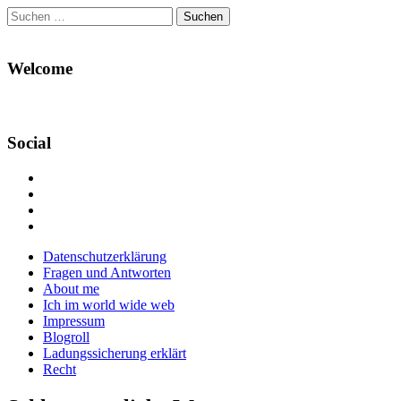
Suchen
nach:
Welcome
Social
Profil
von
Profil
Danikas
von
Profil
Blog
CrazyDevilDeli
von
Google+
auf
auf
devildeli
Main
Skip
Datenschutzerklärung
Facebook
Twitter
auf
to
Fragen und Antworten
anzeigen
anzeigen
Instagram
menu
content
About me
anzeigen
Ich im world wide web
Impressum
Blogroll
Ladungssicherung erklärt
Recht