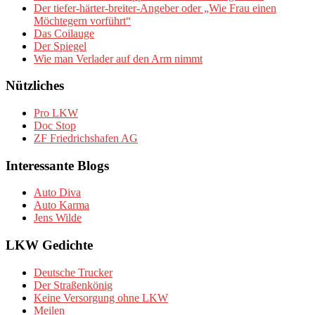
Der tiefer-härter-breiter-Angeber oder „Wie Frau einen
Möchtegern vorführt“
Das Coilauge
Der Spiegel
Wie man Verlader auf den Arm nimmt
Nützliches
Pro LKW
Doc Stop
ZF Friedrichshafen AG
Interessante Blogs
Auto Diva
Auto Karma
Jens Wilde
LKW Gedichte
Deutsche Trucker
Der Straßenkönig
Keine Versorgung ohne LKW
Meilen