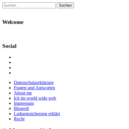
Suchen
nach:
Welcome
Social
Profil
von
Profil
Danikas
von
Profil
Blog
CrazyDevilDeli
von
Google+
auf
auf
devildeli
Main
Skip
Datenschutzerklärung
Facebook
Twitter
auf
to
Fragen und Antworten
anzeigen
anzeigen
Instagram
menu
content
About me
anzeigen
Ich im world wide web
Impressum
Blogroll
Ladungssicherung erklärt
Recht