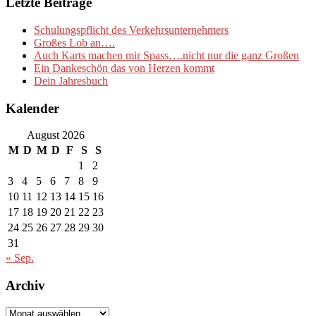
Letzte Beiträge
Schulungspflicht des Verkehrsunternehmers
Großes Lob an….
Auch Karts machen mir Spass….nicht nur die ganz Großen
Ein Dankeschön das von Herzen kommt
Dein Jahresbuch
Kalender
August 2026
M
D
M
D
F
S
S
1
2
3
4
5
6
7
8
9
10
11
12
13
14
15
16
17
18
19
20
21
22
23
24
25
26
27
28
29
30
31
« Sep.
Archiv
Archiv