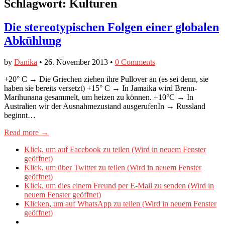
Schlagwort:
Kulturen
Die stereotypischen Folgen einer globalen
Abkühlung
by
Danika
•
26. November 2013
•
0 Comments
+20° C → Die Griechen ziehen ihre Pullover an (es sei denn, sie
haben sie bereits versetzt) +15° C → In Jamaika wird Brenn-
Marihunana gesammelt, um heizen zu können. +10°C → In
Australien wir der Ausnahmezustand ausgerufenIn → Russland
beginnt…
Read more →
Klick, um auf Facebook zu teilen (Wird in neuem Fenster
geöffnet)
Klick, um über Twitter zu teilen (Wird in neuem Fenster
geöffnet)
Klick, um dies einem Freund per E-Mail zu senden (Wird in
neuem Fenster geöffnet)
Klicken, um auf WhatsApp zu teilen (Wird in neuem Fenster
geöffnet)