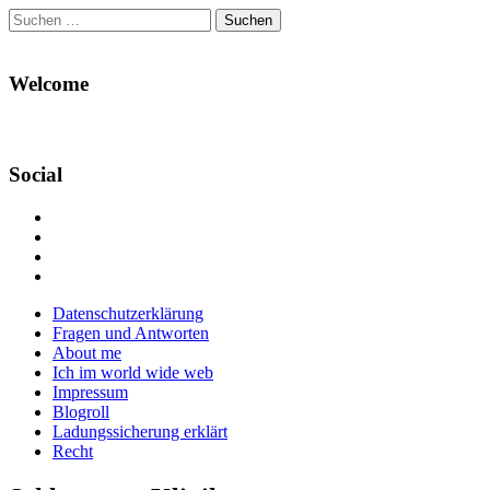
Suchen
nach:
Welcome
Social
Profil
von
Profil
Danikas
von
Profil
Blog
CrazyDevilDeli
von
Google+
auf
auf
devildeli
Main
Skip
Datenschutzerklärung
Facebook
Twitter
auf
to
Fragen und Antworten
anzeigen
anzeigen
Instagram
menu
content
About me
anzeigen
Ich im world wide web
Impressum
Blogroll
Ladungssicherung erklärt
Recht