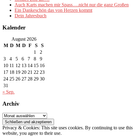
Auch Karts machen mir Spass….nicht nur die ganz Großen
Ein Dankeschön das von Herzen kommt
Dein Jahresbuch
Kalender
August 2026
M
D
M
D
F
S
S
1
2
3
4
5
6
7
8
9
10
11
12
13
14
15
16
17
18
19
20
21
22
23
24
25
26
27
28
29
30
31
« Sep.
Archiv
Archiv
Privacy & Cookies: This site uses cookies. By continuing to use this
website, you agree to their use.