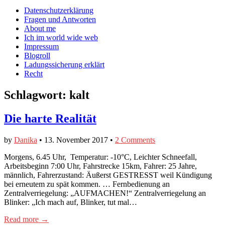
auf
auf
devildeli
Main
Skip
Datenschutzerklärung
Facebook
Twitter
auf
to
Fragen und Antworten
anzeigen
anzeigen
Instagram
menu
content
About me
anzeigen
Ich im world wide web
Impressum
Blogroll
Ladungssicherung erklärt
Recht
Schlagwort:
kalt
Die harte Realität
by
Danika
•
13. November 2017
•
2 Comments
Morgens, 6.45 Uhr, Temperatur: -10°C, Leichter Schneefall,
Arbeitsbeginn 7:00 Uhr, Fahrstrecke 15km, Fahrer: 25 Jahre,
männlich, Fahrerzustand: Äußerst GESTRESST weil Kündigung
bei erneutem zu spät kommen. … Fernbedienung an
Zentralverriegelung: „AUFMACHEN!“ Zentralverriegelung an
Blinker: „Ich mach auf, Blinker, tut mal…
Read more →