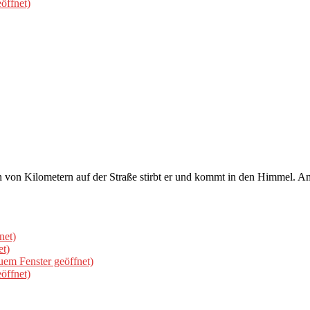
öffnet)
von Kilometern auf der Straße stirbt er und kommt in den Himmel. Am H
net)
et)
uem Fenster geöffnet)
öffnet)