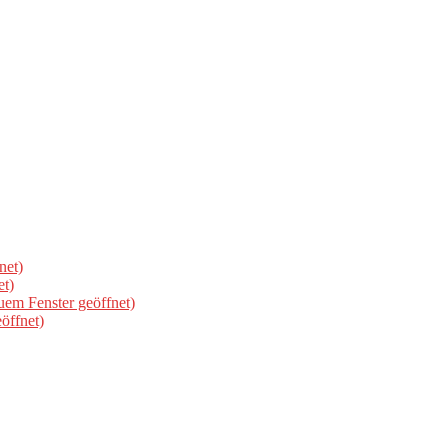
net)
et)
uem Fenster geöffnet)
öffnet)