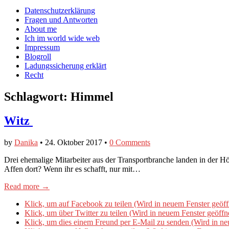
auf
auf
devildeli
Main
Skip
Datenschutzerklärung
Facebook
Twitter
auf
to
Fragen und Antworten
anzeigen
anzeigen
Instagram
menu
content
About me
anzeigen
Ich im world wide web
Impressum
Blogroll
Ladungssicherung erklärt
Recht
Schlagwort:
Himmel
Witz
by
Danika
•
24. Oktober 2017
•
0 Comments
Drei ehemalige Mitarbeiter aus der Transportbranche landen in der H
Affen dort? Wenn ihr es schafft, nur mit…
Read more →
Klick, um auf Facebook zu teilen (Wird in neuem Fenster geöff
Klick, um über Twitter zu teilen (Wird in neuem Fenster geöffn
Klick, um dies einem Freund per E-Mail zu senden (Wird in ne