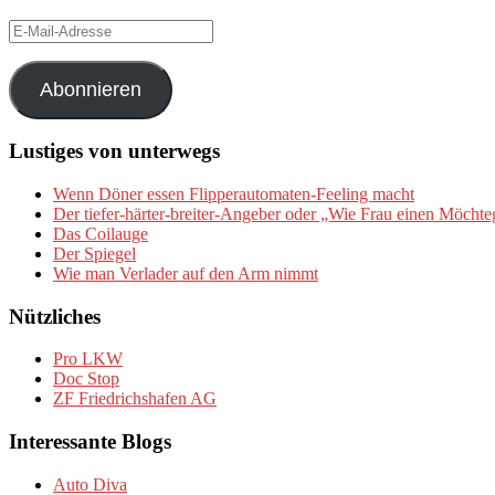
E-
Mail-
Adresse
Abonnieren
Lustiges von unterwegs
Wenn Döner essen Flipperautomaten-Feeling macht
Der tiefer-härter-breiter-Angeber oder „Wie Frau einen Möchte
Das Coilauge
Der Spiegel
Wie man Verlader auf den Arm nimmt
Nützliches
Pro LKW
Doc Stop
ZF Friedrichshafen AG
Interessante Blogs
Auto Diva