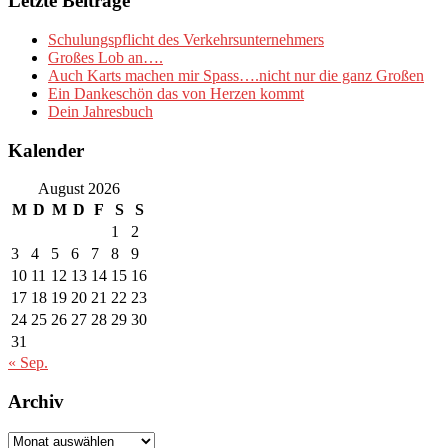
Letzte Beiträge
Schulungspflicht des Verkehrsunternehmers
Großes Lob an….
Auch Karts machen mir Spass….nicht nur die ganz Großen
Ein Dankeschön das von Herzen kommt
Dein Jahresbuch
Kalender
August 2026
M
D
M
D
F
S
S
1
2
3
4
5
6
7
8
9
10
11
12
13
14
15
16
17
18
19
20
21
22
23
24
25
26
27
28
29
30
31
« Sep.
Archiv
Archiv