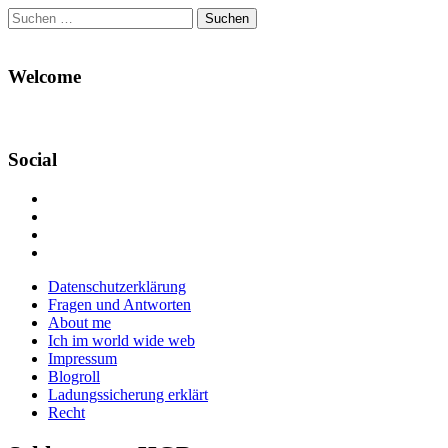
Suchen
nach:
Welcome
Social
Profil
von
Profil
Danikas
von
Profil
Blog
CrazyDevilDeli
von
Google+
auf
auf
devildeli
Main
Skip
Datenschutzerklärung
Facebook
Twitter
auf
to
Fragen und Antworten
anzeigen
anzeigen
Instagram
menu
content
About me
anzeigen
Ich im world wide web
Impressum
Blogroll
Ladungssicherung erklärt
Recht