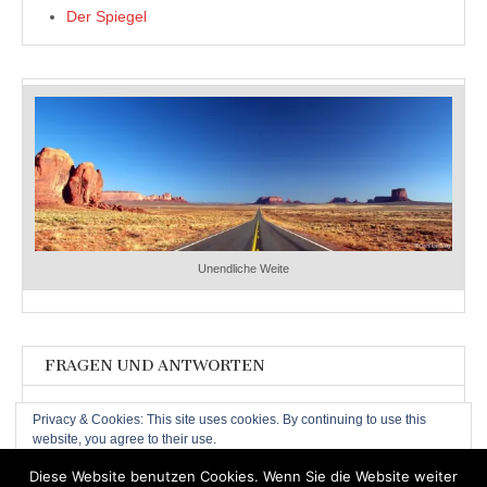
Der Spiegel
Unendliche Weite
FRAGEN UND ANTWORTEN
Fragen und Antworten
Privacy & Cookies: This site uses cookies. By continuing to use this
website, you agree to their use.
To find out more, including how to control cookies, see here:
Cookie-
Diese Website benutzen Cookies. Wenn Sie die Website weiter
Richtlinie