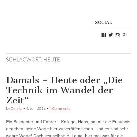
SOCIAL
Profil
Profil
Profil
Goog
von
von
von
Danikas
CrazyDevilD
devildeli
Blog
auf
auf
auf
Twitter
Instagra
SCHLAGWORT:
HEUTE
Facebook
anzeigen
anzeigen
anzeigen
Damals – Heute oder „Die
Technik im Wandel der
Zeit“
by
Danika
•
4. Juni 2016
•
4 Comments
Ein Bekannter und Fahrer – Kollege, Hans, hat mir die Erlaubnis
gegeben, seine Worte hier zu veröffentlichen. Und es sind sehr
wahre Worte! Doch lest selbst: Hi Leute, hier mal was für die