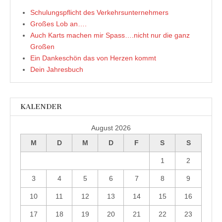
t
)
Schulungspflicht des Verkehrsunternehmers
Großes Lob an….
Auch Karts machen mir Spass….nicht nur die ganz
Großen
Ein Dankeschön das von Herzen kommt
Dein Jahresbuch
KALENDER
August 2026
M
D
M
D
F
S
S
1
2
3
4
5
6
7
8
9
10
11
12
13
14
15
16
17
18
19
20
21
22
23