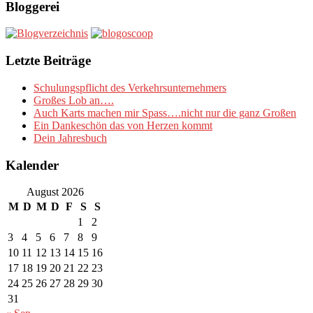
Bloggerei
Letzte Beiträge
Schulungspflicht des Verkehrsunternehmers
Großes Lob an….
Auch Karts machen mir Spass….nicht nur die ganz Großen
Ein Dankeschön das von Herzen kommt
Dein Jahresbuch
Kalender
August 2026
M
D
M
D
F
S
S
1
2
3
4
5
6
7
8
9
10
11
12
13
14
15
16
17
18
19
20
21
22
23
24
25
26
27
28
29
30
31