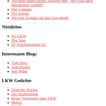
Der tiefer-härter-breiter-Angeber oder „Wie Frau einen
Möchtegern vorführt“
Das Coilauge
Der Spiegel
Wie man Verlader auf den Arm nimmt
Nützliches
Pro LKW
Doc Stop
ZF Friedrichshafen AG
Interessante Blogs
Auto Diva
Auto Karma
Jens Wilde
LKW Gedichte
Deutsche Trucker
Der Straßenkönig
Keine Versorgung ohne LKW
Meilen