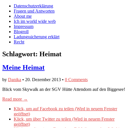
auf
auf
devildeli
Main
Skip
Datenschutzerklärung
Facebook
Twitter
auf
to
Fragen und Antworten
anzeigen
anzeigen
Instagram
menu
content
About me
anzeigen
Ich im world wide web
Impressum
Blogroll
Ladungssicherung erklärt
Recht
Schlagwort:
Heimat
Meine Heimat
by
Danika
•
20. Dezember 2013
•
0 Comments
Blick vom Skywalk an der SGV Hütte Attendorn auf den Biggesee!
Read more →
Klick, um auf Facebook zu teilen (Wird in neuem Fenster
geöffnet)
Klick, um über Twitter zu teilen (Wird in neuem Fenster
geöffnet)